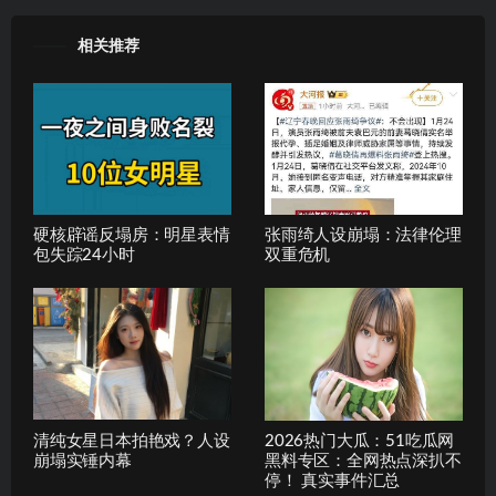
相关推荐
硬核辟谣反塌房：明星表情
张雨绮人设崩塌：法律伦理
包失踪24小时
双重危机
清纯女星日本拍艳戏？人设
2026热门大瓜：51吃瓜网
崩塌实锤内幕
黑料专区：全网热点深扒不
停！ 真实事件汇总