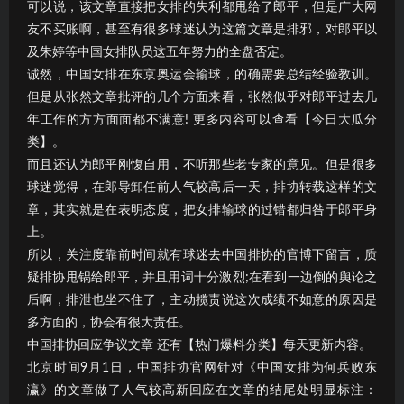
可以说，该文章直接把女排的失利都甩给了郎平，但是广大网
友不买账啊，甚至有很多球迷认为这篇文章是排邪，对郎平以
及朱婷等中国女排队员这五年努力的全盘否定。
诚然，中国女排在东京奥运会输球，的确需要总结经验教训。
但是从张然文章批评的几个方面来看，张然似乎对郎平过去几
年工作的方方面面都不满意! 更多内容可以查看【今日大瓜分
类】。
而且还认为郎平刚愎自用，不听那些老专家的意见。但是很多
球迷觉得，在郎导卸任前人气较高后一天，排协转载这样的文
章，其实就是在表明态度，把女排输球的过错都归咎于郎平身
上。
所以，关注度靠前时间就有球迷去中国排协的官博下留言，质
疑排协甩锅给郎平，并且用词十分激烈;在看到一边倒的舆论之
后啊，排泄也坐不住了，主动揽责说这次成绩不如意的原因是
多方面的，协会有很大责任。
中国排协回应争议文章 还有【热门爆料分类】每天更新内容。
北京时间9月1日，中国排协官网针对《中国女排为何兵败东
瀛》的文章做了人气较高新回应在文章的结尾处明显标注：