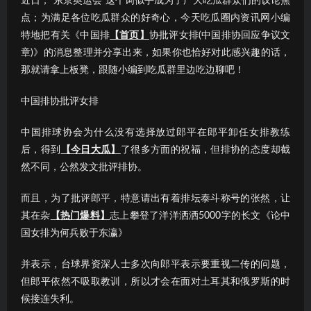
近日，“东京奥运会”这个词似乎成为了广大吃瓜群众们的议论焦
点；为满足各位吃瓜群众的好奇心，今天吃瓜圈内资讯网小编
特地把有关《中国排
【首页】
协批评女排(中国排协回应争议文
章)》的消息整理并分享出来，如果你也恰好对此感兴趣的话，
那就请拿上板凳，跟随小编到吃瓜群里边吃边聊吧！
中国排协批评女排
中国排球协会为什么没有选择放过郎平在郎平卸任女排教练
后，得到
【今日大瓜】
了很多方面的祝福，但排协的态度却截
然不同，公然发文批评排协。
而且，为了批评郎平，特意请出有着排坛泰斗称号的张然，让
其在杂
【热门爆料】
志上攀登了洋洋洒洒5000字的长文《论中
国女排为何兵败于东瀛》
并表示，台球界资深人士多次向郎平表示要重视二传的问题，
但郎平依然不吸取教训，所以才会在面对土耳其和俄罗斯的时
候接连失利。