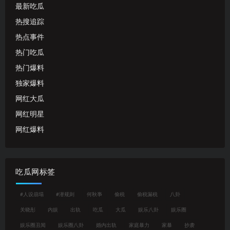
最新吃瓜
热搜追踪
热点事件
热门吃瓜
热门爆料
独家爆料
网红大瓜
网红明星
网红爆料
吃瓜网标签
#人设崩塌
#潜规则
何秋亊
偷税
偷税漏税
八卦
关晓彤
内娱
出轨
吃瓜
大瓜
娱乐八卦
娱乐圈
娱乐圈丑闻
娱乐圈八卦
婚内出轨
家庭暴力
家暴
抄袭