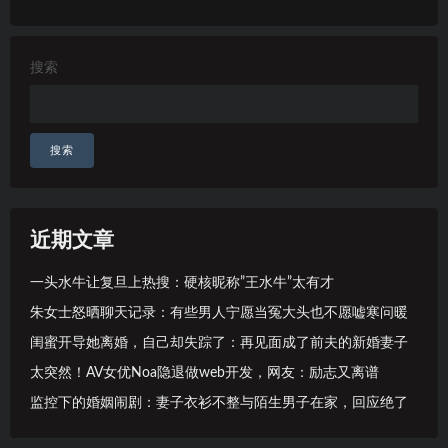
搜索
搜索
近期文章
一头水牛让复旦上热搜：硬核昵称”王水牛”太有才
朱女士怒晒聊天记录：有些男人宁愿当冤大头也不愿嘘寒问暖
闺蜜开导她离婚，自己却失踪了：再见面成了前夫的新婚妻子
太突然！AV女优Noa隐退做web开发，网友：励志又离谱
监控下的婚姻闹剧：妻子衣衫不整与陌生男子在家，回应绝了