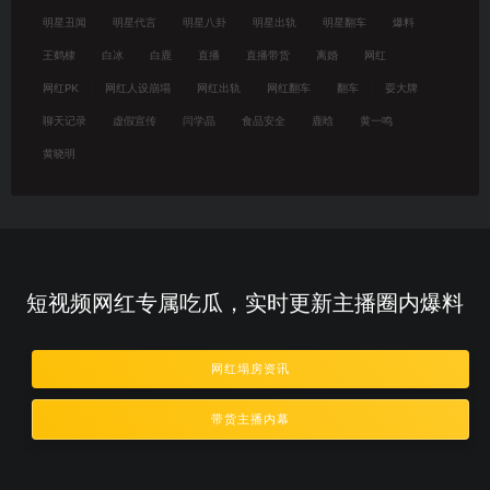
明星丑闻
明星代言
明星八卦
明星出轨
明星翻车
爆料
王鹤棣
白冰
白鹿
直播
直播带货
离婚
网红
网红PK
网红人设崩塌
网红出轨
网红翻车
翻车
耍大牌
聊天记录
虚假宣传
闫学晶
食品安全
鹿晗
黄一鸣
黄晓明
短视频网红专属吃瓜，实时更新主播圈内爆料
网红塌房资讯
带货主播内幕