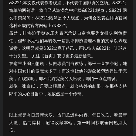
&8221;本文仅代表作者观点，不代表中国排协的立场。&8221;
简单的两句话，将自己从漩涡之中轻松&8221;脱身，&8221;网
友不禁疑问：&8221;既然是个人观点，为何会发表在排协官网
这种正规的官方网站上?&8221;
虽然，排协迫于舆论压力表态承认自身也要为女排失利负责
任，但却不见他们再转发一篇批评排协管理不当的文章以表现
诚意，这明显就是&8221;宽于待己，严以待人&8221;，让球迷
十分失望。 关注【首页】获取更多最新信息。
在这里小编只想说，从做球员到当教练，郎平一直在夺冠，她
对中国女排的贡献太多了！而这也让他的形象被塑造得过于完
美，而现实呢，却不允许完美的人出现，哪怕一点点错误。
就像一张白纸，只要出现黑点，就会格外的刺眼，在那些支持
郎平的人心目当中，她依然是一个传奇。
以上就是今日最新大瓜、热门瓜爆料内容。每日吃瓜、看最新
大瓜、热门爆料，记得收藏本站，第一时间获取全网热点大
瓜。