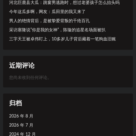
河北巨鹿县大瓜：跳窗男逃跑时，想过老婆孩子怎么抬头吗
今年这瓜多啊，网友：瓜田里的我又来了
男人的绝情背后，是被挚爱背叛的千疮百孔
采访塞隆说”你是我的女神”，陈璇的追星名场面被扒
三字天王被卓伟盯上，10多岁儿子背后藏着一笔狗血旧账
近期评论
您尚未收到任何评论。
归档
2026 年 8 月
2026 年 7 月
2024 年 12 月