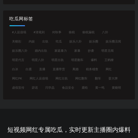
吃瓜网标签
#人设崩塌
#潜规则
何秋亊
偷税
偷税漏税
八卦
关晓彤
内娱
出轨
吃瓜
娱乐八卦
娱乐圈
娱乐圈丑闻
娱乐圈八卦
婚内出轨
家庭暴力
家暴
抄袭
明星丑闻
明星代言
明星八卦
明星出轨
明星翻车
爆料
王鹤棣
白冰
白鹿
直播
直播带货
离婚
税务稽查
网红
网红PK
网红人设崩塌
网红出轨
网红翻车
翻车
耍大牌
虚假宣传
辟谣
闫学晶
食品安全
鹿晗
黄一鸣
黄晓明
短视频网红专属吃瓜，实时更新主播圈内爆料