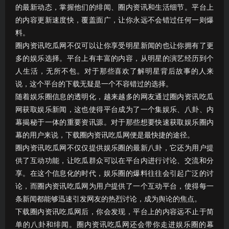
的最新动态，掌握他们的绯闻、圈内资讯和生活细节。平台上
的内容更新速度快，覆盖面广，让你永远不会错过任何一则爆
料。
圈内资讯吃瓜网不仅可以让你享受明星新闻的也让你拥有了更
多的娱乐选择。平台上有丰富的内容，从明星的演艺经历到个
人生活，无所不包。对于那些喜欢了解明星背后故事的人来
说，这个平台的下载无疑是一个不容错过的选择。
随着娱乐圈信息的透明化，越来越多的网友通过圈内资讯吃瓜
网获取娱乐新闻，这也使得平台成为了一个集娱乐、八卦、内
幕揭秘于一体的重要资讯源。对于那些想要快速获取娱乐圈内
幕的用户来说，下载圈内资讯吃瓜网便是最快捷的途径。
圈内资讯吃瓜网不仅仅提供娱乐圈的最新八卦，它还为用户提
供了互动功能，让吃瓜群众可以在平台内进行讨论、交流和分
享。在这个信息化的时代，娱乐圈的爆料往往会引起广泛的讨
论，而圈内资讯吃瓜网为用户提供了一个互动平台，使得每一
条新闻都能够迅速引发网友的热烈讨论，成为舆论的焦点。
下载圈内资讯吃瓜网后，你会发现，平台上的内容远不止于简
单的八卦和绯闻。圈内资讯吃瓜网还会带你走进娱乐圈的幕