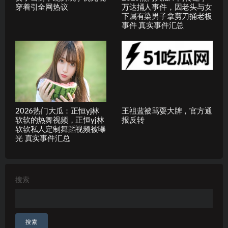
穿着引全网热议
万达捅人事件，因老头与女
下属有染男子拿剪刀捅老板
事件 真实事件汇总
2026热门大瓜：正恒yj林
王祖蓝被骂耍大牌，官方通
软软的热舞视频，正恒yj林
报反转
软软私人定制舞蹈视频被曝
光 真实事件汇总
搜索
搜索