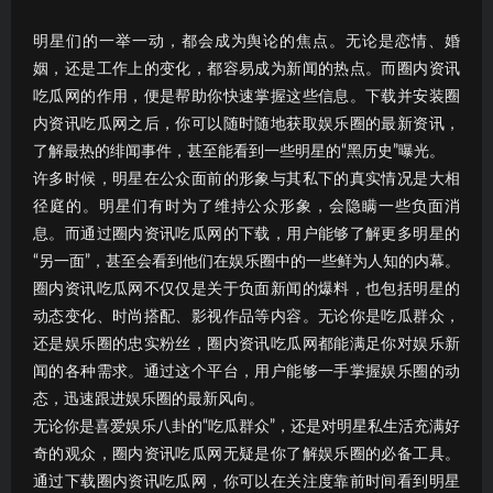
明星们的一举一动，都会成为舆论的焦点。无论是恋情、婚
姻，还是工作上的变化，都容易成为新闻的热点。而圈内资讯
吃瓜网的作用，便是帮助你快速掌握这些信息。下载并安装圈
内资讯吃瓜网之后，你可以随时随地获取娱乐圈的最新资讯，
了解最热的绯闻事件，甚至能看到一些明星的“黑历史”曝光。
许多时候，明星在公众面前的形象与其私下的真实情况是大相
径庭的。明星们有时为了维持公众形象，会隐瞒一些负面消
息。而通过圈内资讯吃瓜网的下载，用户能够了解更多明星的
“另一面”，甚至会看到他们在娱乐圈中的一些鲜为人知的内幕。
圈内资讯吃瓜网不仅仅是关于负面新闻的爆料，也包括明星的
动态变化、时尚搭配、影视作品等内容。无论你是吃瓜群众，
还是娱乐圈的忠实粉丝，圈内资讯吃瓜网都能满足你对娱乐新
闻的各种需求。通过这个平台，用户能够一手掌握娱乐圈的动
态，迅速跟进娱乐圈的最新风向。
无论你是喜爱娱乐八卦的“吃瓜群众”，还是对明星私生活充满好
奇的观众，圈内资讯吃瓜网无疑是你了解娱乐圈的必备工具。
通过下载圈内资讯吃瓜网，你可以在关注度靠前时间看到明星