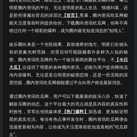
圈内资讯吃瓜网，顾名思义，便是专门揭露娱乐圈内幕、曝光
明星圈内资讯的平台。无论是明星的私人生活、情感纠葛，还
是那些潜藏在背后的深层次
【首页】
黑幕，圈内资讯吃瓜网都
能关注度靠前时间提供给你。下载圈内资讯吃瓜网，你将不再
错过任何一个精彩的爆料，成为圈内最先知道消息的“知情人”。
娱乐圈向来是一个光怪陆离、真假难辨的地方。明星们在镜头
前的形象光鲜亮丽，但背后却可能隐藏着许多鲜为人知的秘
密。圈内资讯吃瓜网作为一个娱乐新闻的聚合平台，不
【今日
大瓜】
仅提供了明星的各种圈内资讯，还能为用户提供网络流
传内容爆料。无论是某位明星的秘密恋情，还是一些丑闻的深
度挖掘，圈内资讯吃瓜网都能通过平台向用户推送最新消息。
通过圈内资讯吃瓜网，用户可以下载最新的娱乐八卦，快速了
解娱乐圈的动态。这个平台最大的亮点就是其内容的真实性和
时效性，常常比传统媒体更
【热门爆料】
加迅速、更加贴近明
星的真实生活。每当有热点事件发生时，圈内资讯吃瓜网便会
迅速更新相关内容，让你成为关注度靠前批知道真相的“吃瓜群
众”。