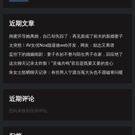
近期文章
闺蜜开导她离婚，自己却失踪了：再见面成了前夫的新婚妻子
太突然！AV女优Noa隐退做web开发，网友：励志又离谱
监控下的婚姻闹剧：妻子衣衫不整与陌生男子在家，回应绝了
这次聊天记录太炸裂！”灵魂共鸣”背后是既要又要的贪心
朱女士怒晒聊天记录：有些男人宁愿当冤大头也不愿嘘寒问暖
近期评论
您尚未收到任何评论。