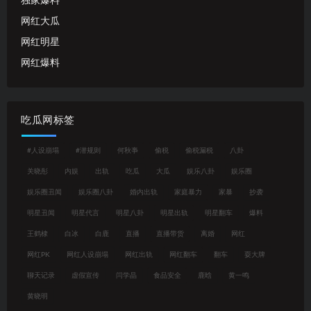
独家爆料
网红大瓜
网红明星
网红爆料
吃瓜网标签
#人设崩塌
#潜规则
何秋亊
偷税
偷税漏税
八卦
关晓彤
内娱
出轨
吃瓜
大瓜
娱乐八卦
娱乐圈
娱乐圈丑闻
娱乐圈八卦
婚内出轨
家庭暴力
家暴
抄袭
明星丑闻
明星代言
明星八卦
明星出轨
明星翻车
爆料
王鹤棣
白冰
白鹿
直播
直播带货
离婚
网红
网红PK
网红人设崩塌
网红出轨
网红翻车
翻车
耍大牌
聊天记录
虚假宣传
闫学晶
食品安全
鹿晗
黄一鸣
黄晓明