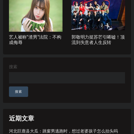
艺人被称“渣男”法院：不构
郭敬明力挺苏芒引唏嘘！顶
成侮辱
流到失意者人生反转
搜索
搜索
近期文章
河北巨鹿县大瓜：跳窗男逃跑时，想过老婆孩子怎么抬头吗