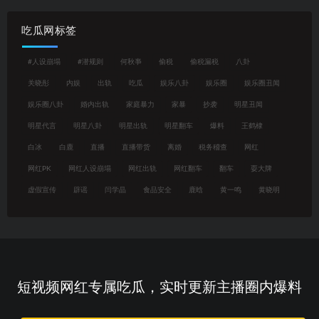
吃瓜网标签
#人设崩塌
#潜规则
何秋亊
偷税
偷税漏税
八卦
关晓彤
内娱
出轨
吃瓜
娱乐八卦
娱乐圈
娱乐圈丑闻
娱乐圈八卦
婚内出轨
家庭暴力
家暴
抄袭
明星丑闻
明星代言
明星八卦
明星出轨
明星翻车
爆料
王鹤棣
白冰
白鹿
直播
直播带货
离婚
税务稽查
网红
网红PK
网红人设崩塌
网红出轨
网红翻车
翻车
耍大牌
虚假宣传
辟谣
闫学晶
食品安全
鹿晗
黄一鸣
黄晓明
短视频网红专属吃瓜，实时更新主播圈内爆料