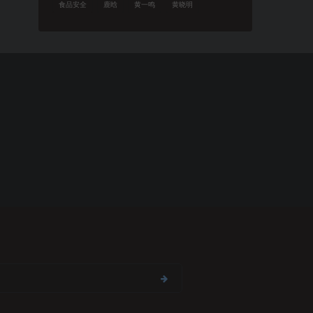
食品安全
鹿晗
黄一鸣
黄晓明