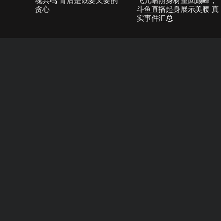
魂共鸣”背后是既要又要的
飞儿晒照身材重回巅峰，
贪心
斗鱼直播起身展示美腰 真
实事件汇总