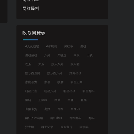
网红爆料
吃瓜网标签
#人设崩塌
#潜规则
何秋亊
偷税
偷税漏税
八卦
关晓彤
内娱
出轨
吃瓜
大瓜
娱乐八卦
娱乐圈
娱乐圈丑闻
娱乐圈八卦
婚内出轨
家庭暴力
家暴
抄袭
明星丑闻
明星代言
明星八卦
明星出轨
明星翻车
爆料
王鹤棣
白冰
白鹿
直播
直播带货
离婚
网红
网红PK
网红人设崩塌
网红出轨
网红翻车
翻车
耍大牌
聊天记录
虚假宣传
闫学晶