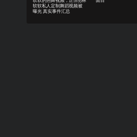
软软的热舞视频，正恒yj林
面目
软软私人定制舞蹈视频被
曝光 真实事件汇总