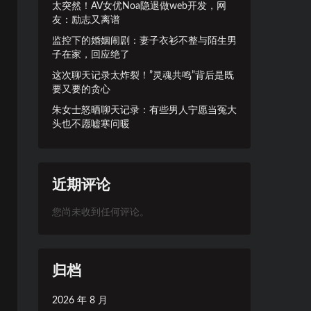
太突然！AV女优Noa隐退做web开发，网
友：励志又离谱
监控下的婚姻闹剧：妻子衣衫不整与陌生男
子在家，回应绝了
这次聊天记录太炸裂！”灵魂共鸣”背后是既
要又要的贪心
朱女士怒晒聊天记录：有些男人宁愿当冤大
头也不愿嘘寒问暖
近期评论
您尚未收到任何评论。
归档
2026 年 8 月