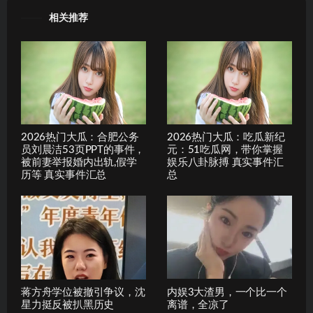
相关推荐
2026热门大瓜：合肥公务
2026热门大瓜：吃瓜新纪
员刘晨洁53页PPT的事件，
元：51吃瓜网，带你掌握
被前妻举报婚内出轨,假学
娱乐八卦脉搏 真实事件汇
历等 真实事件汇总
总
蒋方舟学位被撤引争议，沈
内娱3大渣男，一个比一个
星力挺反被扒黑历史
离谱，全凉了