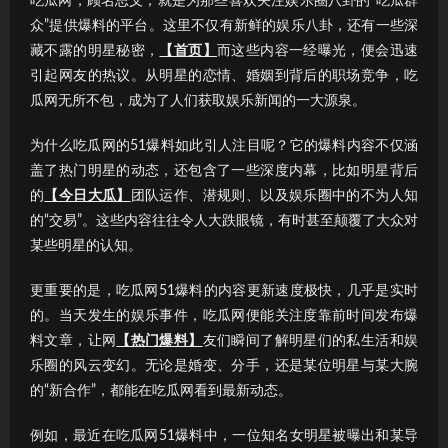
吃瓜网，顾名思义，就是为那些喜欢关注娱乐圈八卦的“吃瓜群
众”提供爆料的平台。这里不仅有新鲜的娱乐八卦，还有一些深
藏不露的明星秘密，
【首页】
而这些内容一经曝光，便会迅速
引起网友的热议。从明星的恋情、婚姻到背后的职场竞争，吃
瓜网无所不包，成为了人们获取娱乐新闻的一大源泉。
为什么吃瓜网的51爆料如此引人注目呢？它的爆料内容不仅涵
盖了热门明星的动态，还包含了一些深度内幕，比如明星背后
的
【今日大瓜】
团队运作、潜规则、以及娱乐圈中的不为人知
的“交易”。这些内容往往令人大跌眼镜，有时甚至颠覆了大众对
某些明星的认知。
更重要的是，吃瓜网51爆料的内容更新速度极快，几乎是实时
的。当天发生的娱乐事件，吃瓜网便能关注度靠前时间发布爆
料文章，让网
【热门爆料】
友们瞬间了解明星们的私生活和娱
乐圈的风云变幻。无论是婚变、分手，还是某位明星与某大腕
的“新合作”，都能在吃瓜网看到最新动态。
例如，最近在吃瓜网51爆料中，一位知名女明星被曝出和某导