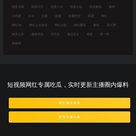
明星丑闻
明星代言
明星八卦
明星出轨
明星翻车
爆料
王鹤棣
白冰
白鹿
直播
直播带货
离婚
网红
网红PK
网红人设崩塌
网红出轨
网红翻车
翻车
耍大牌
聊天记录
虚假宣传
闫学晶
食品安全
鹿晗
黄一鸣
黄晓明
短视频网红专属吃瓜，实时更新主播圈内爆料
网红塌房资讯
带货主播内幕