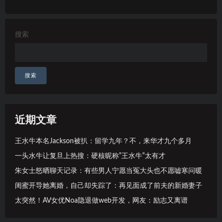
搜索
搜索
近期文章
王水牛本名Jackson被扒：留学九年？不，来华才九个多月
一头水牛让复旦上热搜：硬核昵称”王水牛”太有才
朱女士怒晒聊天记录：有些男人宁愿当冤大头也不愿嘘寒问暖
闺蜜开导她离婚，自己却失踪了：再见面成了前夫的新婚妻子
太突然！AV女优Noa隐退做web开发，网友：励志又离谱