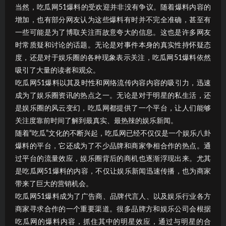
当然，吃瓜网51爆料的受欢迎并非没有争议。随着爆料内容的
增加，也有部分网友认为这些爆料有时并不完全准确，甚至有
一些可能是为了博取关注而故意夸大的信息。这也是许多网友
时常质疑和讨论的话题。无论是对事件本身的真实性持怀疑态
度，还是对于娱乐圈的各种现象表示关注，吃瓜网51爆料依然
吸引了大量的读者和观众。
吃瓜网51爆料以其及时性和网络流传内容内容的吸引力，迅速
成为了娱乐圈资讯的热点之一。无论是对于明星的私生活，还
是娱乐圈的风云变幻，吃瓜网都提供了一个平台，让人们能够
关注度靠前时间了解到最真实、最热辣的娱乐新闻。
随着“吃瓜”文化的不断兴起，吃瓜网已经不仅仅是一个娱乐八卦
爆料的平台，它还成为了不少品牌和商家争相合作的热点。通
过平台的流量效应，娱乐圈背后的商机也逐渐浮现出来。尤其
是吃瓜网51爆料的内容，不仅让娱乐新闻迅速传播，也为商家
带来了巨大的营销机会。
吃瓜网51爆料成为了广告商、品牌代言人、以及娱乐行业各方
商家寻求合作的一个重要渠道。很多品牌方和娱乐公司会根据
吃瓜网的爆料内容，抓住其中的明星效应，通过与明星的合