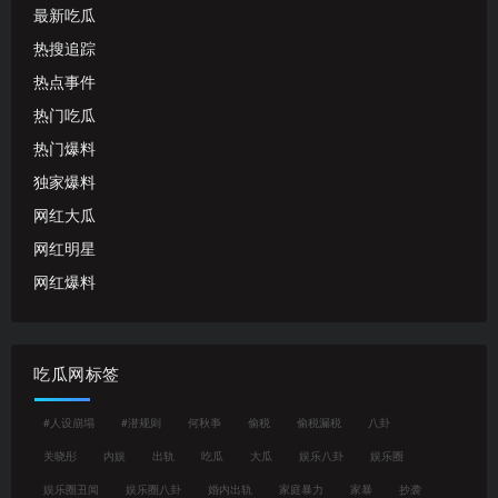
最新吃瓜
热搜追踪
热点事件
热门吃瓜
热门爆料
独家爆料
网红大瓜
网红明星
网红爆料
吃瓜网标签
#人设崩塌
#潜规则
何秋亊
偷税
偷税漏税
八卦
关晓彤
内娱
出轨
吃瓜
大瓜
娱乐八卦
娱乐圈
娱乐圈丑闻
娱乐圈八卦
婚内出轨
家庭暴力
家暴
抄袭