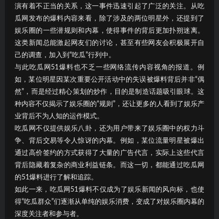
演有着不正当的关系，这一事件迅速引起了广泛的关注。从吃
瓜网发布的爆料内容来看，除了涉及的两位明星外，还提到了
娱乐圈的一些潜规则和内幕，使得事件的背后更加扑朔迷离。
这类新闻总能激起网友们的讨论，甚至有些网友会积极展开自
己的调查，加入到“吃瓜”行列中。
与此吃瓜网51爆料也不乏一些网络流传内容视角的报道。例
如，某位明星因某次重要公开活动中的失误被爆料背后并非“偶
然”，而是经过精心策划的炒作，目的是制造话题吸引眼球。这
种内容不仅揭示了娱乐圈的“规则”，还让更多的人看到了娱乐产
业背后不为人知的运作模式。
吃瓜网不仅提供娱乐八卦，还为用户带来了娱乐圈中的权力斗
争、背后交易等令人惊讶的内幕。例如，某位流量明星被爆出
通过高价签约的方式获得了大量的广告代言，实际上这些代言
背后隐藏着复杂的商业利益链条。而这一切，都能通过吃瓜网
的51爆料进行了解和追踪。
如此一来，吃瓜网51爆料不仅成为了娱乐新闻的风向标，也使
得“吃瓜群众”们逐渐从单纯的娱乐消费，变成了对娱乐圈内幕的
深度关注者和参与者。