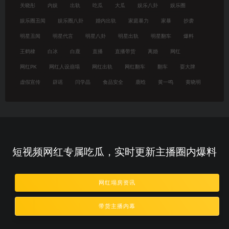
关晓彤
内娱
出轨
吃瓜
大瓜
娱乐八卦
娱乐圈
娱乐圈丑闻
娱乐圈八卦
婚内出轨
家庭暴力
家暴
抄袭
明星丑闻
明星代言
明星八卦
明星出轨
明星翻车
爆料
王鹤棣
白冰
白鹿
直播
直播带货
离婚
网红
网红PK
网红人设崩塌
网红出轨
网红翻车
翻车
耍大牌
虚假宣传
辟谣
闫学晶
食品安全
鹿晗
黄一鸣
黄晓明
短视频网红专属吃瓜，实时更新主播圈内爆料
网红塌房资讯
带货主播内幕