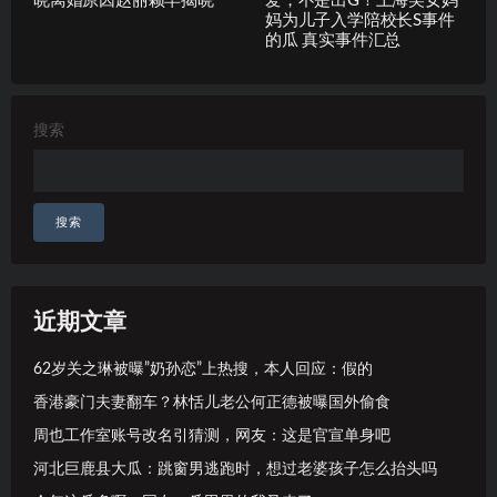
晓离婚原因赵丽颖早揭晓
爱，不是出G！上海美女妈
妈为儿子入学陪校长S事件
的瓜 真实事件汇总
搜索
搜索
近期文章
62岁关之琳被曝”奶孙恋”上热搜，本人回应：假的
香港豪门夫妻翻车？林恬儿老公何正德被曝国外偷食
周也工作室账号改名引猜测，网友：这是官宣单身吧
河北巨鹿县大瓜：跳窗男逃跑时，想过老婆孩子怎么抬头吗