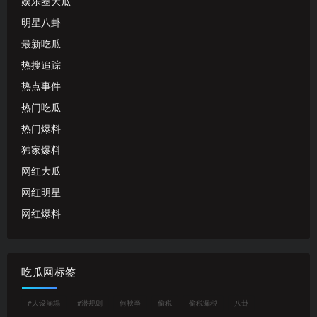
娱乐圈大瓜
明星八卦
最新吃瓜
热搜追踪
热点事件
热门吃瓜
热门爆料
独家爆料
网红大瓜
网红明星
网红爆料
吃瓜网标签
#人设崩塌
#潜规则
何秋亊
偷税
偷税漏税
八卦