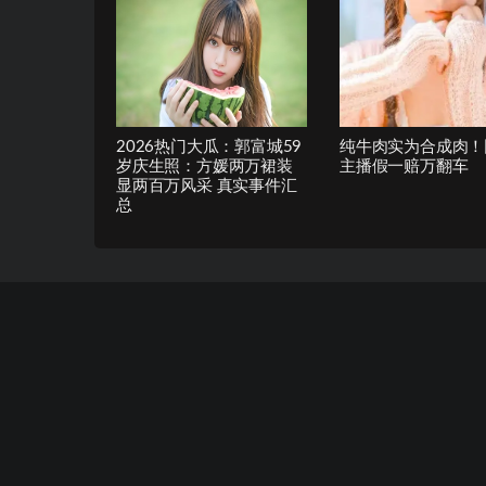
2026热门大瓜：郭富城59
纯牛肉实为合成肉！
岁庆生照：方媛两万裙装
主播假一赔万翻车
显两百万风采 真实事件汇
总