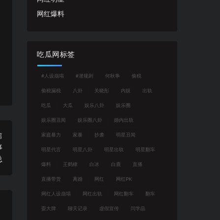
网红爆料
吃瓜网标签
#人设崩塌
#潜规则
何秋亊
偷税
偷税漏税
八卦
关晓彤
内娱
出轨
吃瓜
大瓜
娱乐八卦
娱乐圈
娱乐圈丑闻
娱乐圈八卦
婚内出轨
篇
家庭暴力
家暴
抄袭
明星丑闻
事
明星代言
明星八卦
明星出轨
明星翻车
总
爆料
王鹤棣
白冰
白鹿
直播
直播带货
离婚
网红
网红PK
网红人设崩塌
网红出轨
网红翻车
翻车
耍大牌
聊天记录
虚假宣传
闫学晶