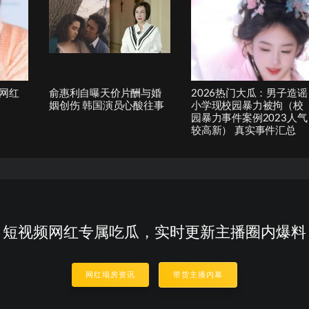
网红
俞惠利自曝天价片酬与婚
2026热门大瓜：男子造谣
姻创伤 韩国演员心酸往事
小学现校园暴力被拘（校
园暴力事件案例2023人气
较高新） 真实事件汇总
短视频网红专属吃瓜，实时更新主播圈内爆料
网红塌房资讯
带货主播内幕