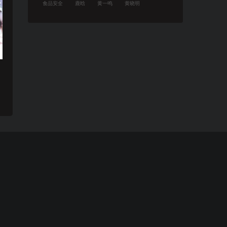
食品安全
鹿晗
黄一鸣
黄晓明