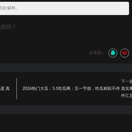
同款爆料。
上线吗？
分享到：
下一
遗 真
2026热门大瓜：5.1吃瓜网：五一节假，吃瓜精彩不停 真实
件汇