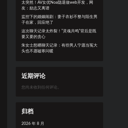
太突然！AV女优Noa隐退做web开发，网
友：励志又离谱
监控下的婚姻闹剧：妻子衣衫不整与陌生男
子在家，回应绝了
这次聊天记录太炸裂！”灵魂共鸣”背后是既
要又要的贪心
朱女士怒晒聊天记录：有些男人宁愿当冤大
头也不愿嘘寒问暖
近期评论
您尚未收到任何评论。
归档
2026 年 8 月