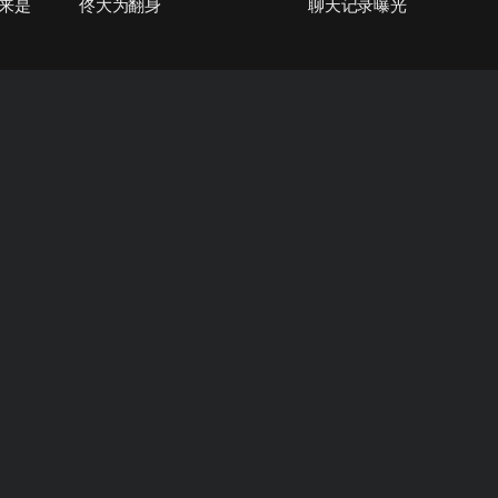
来是
佟大为翻身
聊天记录曝光