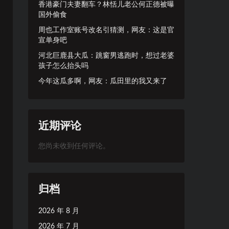
香港豪门夫妻翻车？林恬儿老公何正德被曝
国外偷食
周也工作室账号改名引猜测，网友：这是官
宣单身吧
河北巨鹿县大瓜：跳窗男逃跑时，想过老婆
孩子怎么抬头吗
今年这瓜多啊，网友：瓜田里的我又来了
近期评论
您尚未收到任何评论。
归档
2026 年 8 月
2026 年 7 月