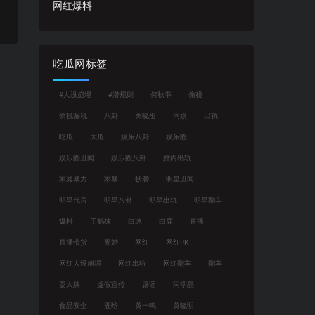
网红爆料
吃瓜网标签
#人设崩塌
#潜规则
何秋亊
偷税
偷税漏税
八卦
关晓彤
内娱
出轨
吃瓜
大瓜
娱乐八卦
娱乐圈
娱乐圈丑闻
娱乐圈八卦
婚内出轨
家庭暴力
家暴
抄袭
明星丑闻
明星代言
明星八卦
明星出轨
明星翻车
爆料
王鹤棣
白冰
白鹿
直播
直播带货
离婚
网红
网红PK
网红人设崩塌
网红出轨
网红翻车
翻车
耍大牌
虚假宣传
辟谣
闫学晶
食品安全
鹿晗
黄一鸣
黄晓明