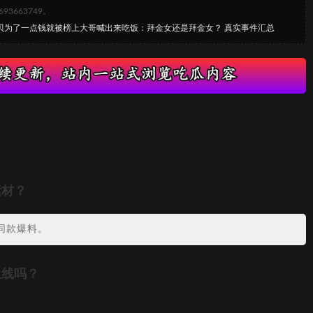
663749。
贝贝为了一点钱就被榜上大哥喊出来吃饭：拜金女还是拜金女？ 真实事件汇总
素材？
同款爆料。
上线吗？