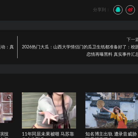
分享到：
下一
运动：真
2026热门大瓜：山西大学情侣门的瓜卫生纸都准备好了：校
恋情再曝黑料 真实事件汇
演技
11年同居未果被嘲 马苏靠
知名博主出轨 遭录音威胁