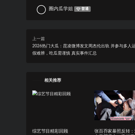
圈内瓜学姐
普通
上一篇
2026热门大瓜：昆凌微博发文周杰伦出轨 并参与多人
假难辨，吃瓜需谨慎 真实事件汇总
相关推荐
综艺节目精彩回顾
张百乔家暴照反转：