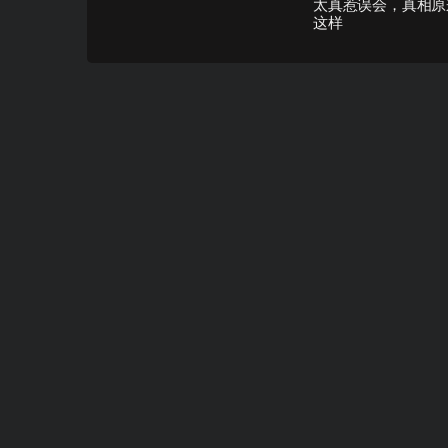
太真惹误会，真相原
这样