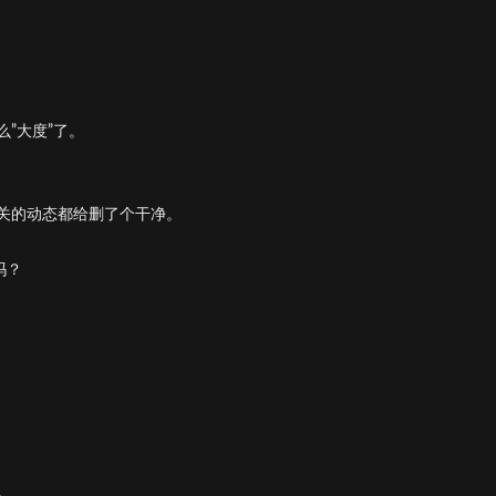
”大度”了。
关的动态都给删了个干净。
吗？
。