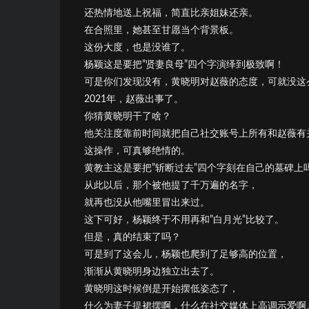
还热情地送上祝福，简直比亲姐妹还亲。
在合照里，她甚至甘愿当个背景板。
这份大度，也是没谁了。
杨颖这是要把”贤妻良母”四个字演绎到极致啊！
可是你们发现没有，黄晓明对赵薇的态度，可就没这么
2021年，赵薇出事了。
你猜黄晓明干了啥？
他关注度靠前时间就把自己社交账号上所有和赵薇有
这操作，可真够绝情的。
黄教主这是要把”斩断过去”四个字刻在自己的墓碑上
从此以后，那个被他提了千万遍的名字，
就再也没从他嘴里冒出来过。
这下可好，杨颖终于不用再和”白月光”比较了。
但是，真的结束了吗？
可是到了这会儿，杨颖也爬到了足够高的位置，
渐渐从黄晓明身边独立出去了。
黄晓明这时候倒是开始摆低姿态了，
什么为妻子提裙摆啊，什么在社交媒体上高调示爱啊