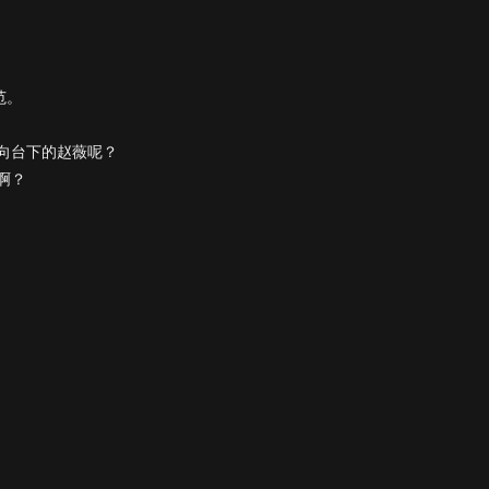
范。
向台下的赵薇呢？
啊？