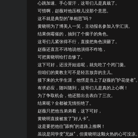
心跳加速、手心冒汗，这哥们儿是真栽了。
可惜啊，赵薇对他压根儿没那个意思。
这不就是典型的”单相思”吗？
黄晓明为了博美人一笑，主动报名参加入学汇演。
结果倒霉催的，抽到了个瘸子的角色。
这哥们儿紧张得不行，直接把角色演砸了。
赵薇还直言不讳地说他演得不咋地，
可把黄晓明给打击惨了。
这下可好，还没开始追呢，就先吃了个闭门羹。
但咱们的黄教主可不是轻言放弃的主儿。
接下来的大学生涯，他愣是当上了赵薇的”护花使者”
有求必应，随叫随到，这哥们儿是真的上心啊！
为了争取机会，他还豁出去表白了三次。
结果呢？全都被无情拒绝了。
赵薇只把他当弟弟看，这下可好，
黄晓明直接被发了”好人卡”。
这是要把他往”舔狗”的道路上推啊！
虽说是同学变”兄妹”，但黄晓明这颗火热的心可没凉