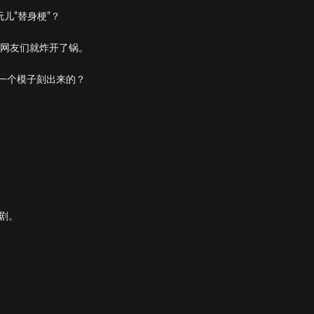
儿”替身梗”？
网友们就炸开了锅。
一个模子刻出来的？
剧。