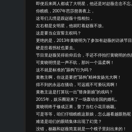
即便后来两人都成了大明星，他还是对赵薇念念不忘
你瞧瞧，2007年芭莎慈善夜上，
这哥们儿愣是跟赵薇十指相扣，
左右都是女明星，他就盯着赵薇不放。
这是要当众宣誓主权吗？
更绝的是，2013年黄晓明为了参加有赵薇的访谈节
硬是拄着拐杖也要去。
节目里赵薇笑得前仰后合，手还不停拍打黄晓明的伤
可黄晓明愣是一声不吭，那叫一个温柔啊！
这不就是标准的”舔狗”行为吗？
黄教主啊，你这是要把”舔狗”精神发扬光大啊！
得不到的永远在骚动，可远观不可亵玩焉啊！
黄教主这是打算玩一出”替身新娘”的戏码？
2015年，娱乐圈迎来了一场轰动全国的婚礼。
黄晓明终于修成正果，娶了当红小花旦杨颖。
可是等等，咱们仔细瞧瞧这新娘，怎么越看越眼熟呢
难道是咱们的眼睛集体出现了幻觉？
没错，杨颖和赵薇简直就是一个模子里刻出来的！