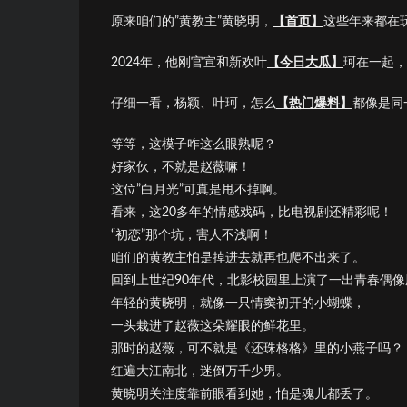
原来咱们的”黄教主”黄晓明，
【首页】
这些年来都在玩
2024年，他刚官宣和新欢叶
【今日大瓜】
珂在一起，
仔细一看，杨颖、叶珂，怎么
【热门爆料】
都像是同
等等，这模子咋这么眼熟呢？
好家伙，不就是赵薇嘛！
这位”白月光”可真是甩不掉啊。
看来，这20多年的情感戏码，比电视剧还精彩呢！
“初恋”那个坑，害人不浅啊！
咱们的黄教主怕是掉进去就再也爬不出来了。
回到上世纪90年代，北影校园里上演了一出青春偶像
年轻的黄晓明，就像一只情窦初开的小蝴蝶，
一头栽进了赵薇这朵耀眼的鲜花里。
那时的赵薇，可不就是《还珠格格》里的小燕子吗？
红遍大江南北，迷倒万千少男。
黄晓明关注度靠前眼看到她，怕是魂儿都丢了。