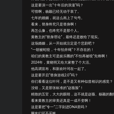
这是要演一出”十年后的浪漫”吗？
可惜啊，杨颖已经无动于衷了。
七年的婚姻，就这么画上了句号。
看来，替身终究只是替身啊！
再怎么像，也终究不是那个人。
黄教主的”替身理论”，最终还是败给了现实。
这场婚姻，从一开始就注定是个悲剧吧？
“一朝被蛇咬，十年怕井绳”？不存在的！
咱们的黄教主可是娱乐圈的”不怕再被咬”先锋啊！
2024年，黄晓明又给大家整了个大活。
他高调宣布，和新欢叶珂在一起了。
这是要开启”替身游戏2.0″吗？
你们看看这位叶珂，是不是又有种似曾相识的感觉？
没错，又是那张标准的”赵薇脸”！
精致的五官，大大的眼睛，这不就是赵薇、杨颖的翻
看来黄教主的审美还真是一成不变啊！
这是要把”专一”二字刻进DNA里吗？
网友们可不买账。