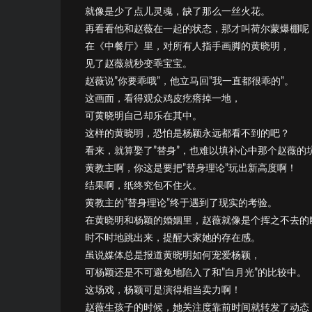
就像是少了点儿灵魂，缺了那么一丝火花。
再看看他和赵薇在一起的状态，那才叫荷尔蒙爆棚呢
在《中餐厅》里，对所有人指手画脚的黄晓明，
见了赵薇就秒变乖宝宝。
赵薇说”你要乖哦”，他立马回”我一直都很乖的”。
这画面，看得观众鸡皮疙瘩掉一地，
可黄晓明自己却乐在其中。
这样的黄晓明，恐怕是杨颖永远都看不到的吧？
看来，就算娶了”替身”，也难以填补心中那个赵薇的
黄教主啊，你这是要把”替身理论”玩出新高度啊！
结果啊，纸终究包不住火。
黄教主的”替身理论”终于遇到了现实的考验。
在黄晓明和杨颖的婚姻里，赵薇就像是个挥之不去的
时不时地跳出来，提醒大家她的存在感。
虽说媒体总是报道黄晓明如何宠爱杨颖，
可杨颖还是不可避免地陷入了和”白月光”的比较中。
这场戏，杨颖可是演得相当卖力啊！
赵薇生孩子的时候，她关注度靠前时间就转发了动态