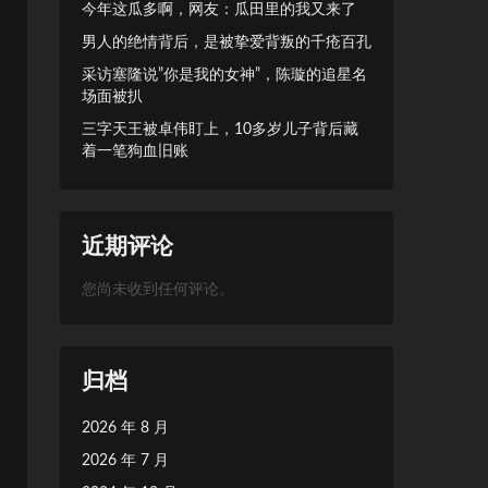
今年这瓜多啊，网友：瓜田里的我又来了
男人的绝情背后，是被挚爱背叛的千疮百孔
采访塞隆说”你是我的女神”，陈璇的追星名
场面被扒
三字天王被卓伟盯上，10多岁儿子背后藏
着一笔狗血旧账
近期评论
您尚未收到任何评论。
归档
2026 年 8 月
2026 年 7 月