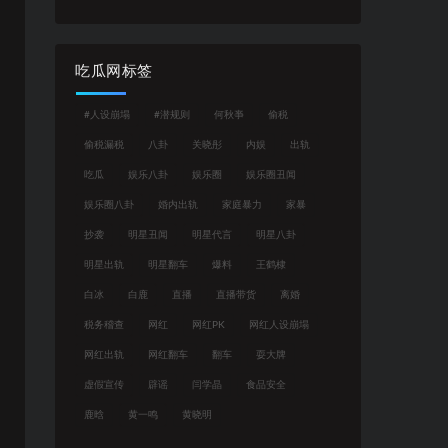
吃瓜网标签
#人设崩塌
#潜规则
何秋亊
偷税
偷税漏税
八卦
关晓彤
内娱
出轨
吃瓜
娱乐八卦
娱乐圈
娱乐圈丑闻
娱乐圈八卦
婚内出轨
家庭暴力
家暴
抄袭
明星丑闻
明星代言
明星八卦
明星出轨
明星翻车
爆料
王鹤棣
白冰
白鹿
直播
直播带货
离婚
税务稽查
网红
网红PK
网红人设崩塌
网红出轨
网红翻车
翻车
耍大牌
虚假宣传
辟谣
闫学晶
食品安全
鹿晗
黄一鸣
黄晓明