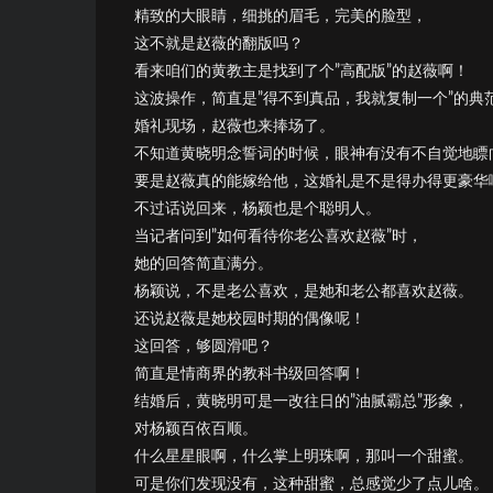
精致的大眼睛，细挑的眉毛，完美的脸型，
这不就是赵薇的翻版吗？
看来咱们的黄教主是找到了个”高配版”的赵薇啊！
这波操作，简直是”得不到真品，我就复制一个”的典
婚礼现场，赵薇也来捧场了。
不知道黄晓明念誓词的时候，眼神有没有不自觉地瞟
要是赵薇真的能嫁给他，这婚礼是不是得办得更豪华
不过话说回来，杨颖也是个聪明人。
当记者问到”如何看待你老公喜欢赵薇”时，
她的回答简直满分。
杨颖说，不是老公喜欢，是她和老公都喜欢赵薇。
还说赵薇是她校园时期的偶像呢！
这回答，够圆滑吧？
简直是情商界的教科书级回答啊！
结婚后，黄晓明可是一改往日的”油腻霸总”形象，
对杨颖百依百顺。
什么星星眼啊，什么掌上明珠啊，那叫一个甜蜜。
可是你们发现没有，这种甜蜜，总感觉少了点儿啥。