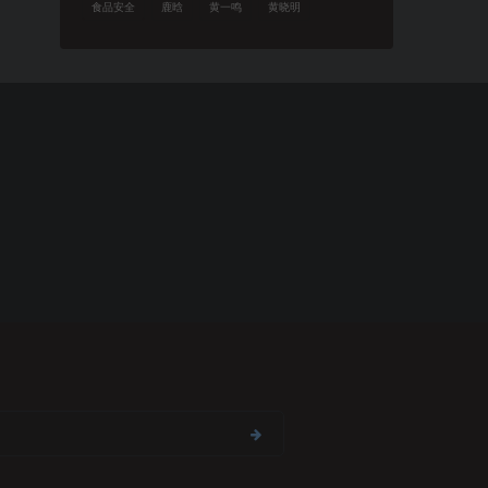
食品安全
鹿晗
黄一鸣
黄晓明