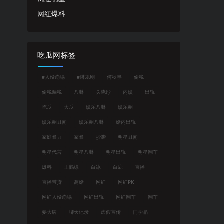
网红爆料
吃瓜网标签
#人设崩塌
#潜规则
何秋亊
偷税
偷税漏税
八卦
关晓彤
内娱
出轨
吃瓜
大瓜
娱乐八卦
娱乐圈
娱乐圈丑闻
娱乐圈八卦
婚内出轨
家庭暴力
家暴
抄袭
明星丑闻
明星代言
明星八卦
明星出轨
明星翻车
爆料
王鹤棣
白冰
白鹿
直播
直播带货
离婚
网红
网红PK
网红人设崩塌
网红出轨
网红翻车
翻车
耍大牌
聊天记录
虚假宣传
闫学晶