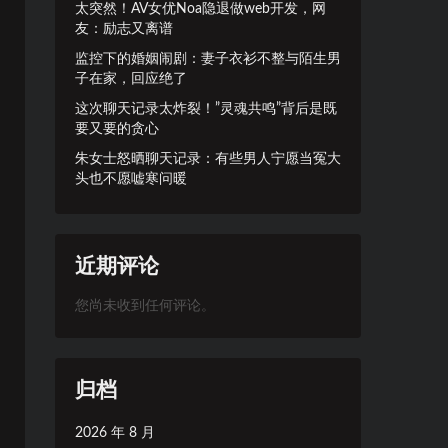
太突然！AV女优Noa隐退做web开发，网
友：励志又离谱
监控下的婚姻闹剧：妻子衣衫不整与陌生男
子在家，回应绝了
这次聊天记录太炸裂！”灵魂共鸣”背后是既
要又要的贪心
朱女士怒晒聊天记录：有些男人宁愿当冤大
头也不愿嘘寒问暖
近期评论
您尚未收到任何评论。
归档
2026 年 8 月