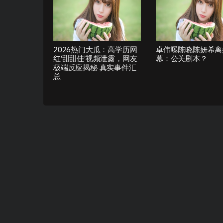
2026热门大瓜：高学历网
卓伟曝陈晓陈妍希离
红‘甜甜佳’视频泄露，网友
幕：公关剧本？
极端反应揭秘 真实事件汇
总