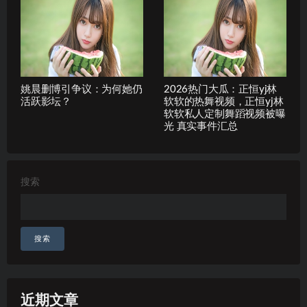
姚晨删博引争议：为何她仍
2026热门大瓜：正恒yj林
活跃影坛？
软软的热舞视频，正恒yj林
软软私人定制舞蹈视频被曝
光 真实事件汇总
搜索
搜索
近期文章