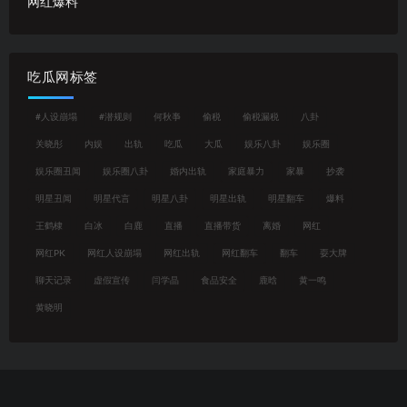
网红爆料
吃瓜网标签
#人设崩塌
#潜规则
何秋亊
偷税
偷税漏税
八卦
关晓彤
内娱
出轨
吃瓜
大瓜
娱乐八卦
娱乐圈
娱乐圈丑闻
娱乐圈八卦
婚内出轨
家庭暴力
家暴
抄袭
明星丑闻
明星代言
明星八卦
明星出轨
明星翻车
爆料
王鹤棣
白冰
白鹿
直播
直播带货
离婚
网红
网红PK
网红人设崩塌
网红出轨
网红翻车
翻车
耍大牌
聊天记录
虚假宣传
闫学晶
食品安全
鹿晗
黄一鸣
黄晓明