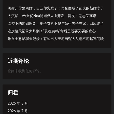
闺蜜开导她离婚，自己却失踪了：再见面成了前夫的新婚妻子
太突然！AV女优Noa隐退做web开发，网友：励志又离谱
监控下的婚姻闹剧：妻子衣衫不整与陌生男子在家，回应绝了
这次聊天记录太炸裂！”灵魂共鸣”背后是既要又要的贪心
朱女士怒晒聊天记录：有些男人宁愿当冤大头也不愿嘘寒问暖
近期评论
您尚未收到任何评论。
归档
2026 年 8 月
2026 年 7 月