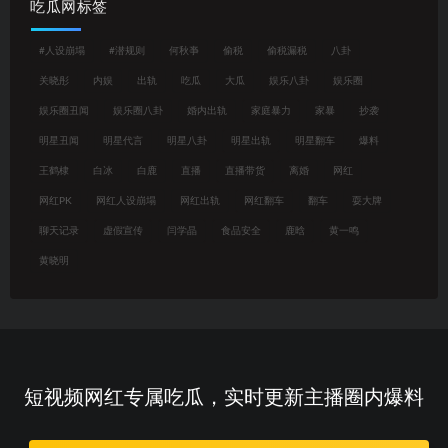
吃瓜网标签
#人设崩塌
#潜规则
何秋亊
偷税
偷税漏税
八卦
关晓彤
内娱
出轨
吃瓜
大瓜
娱乐八卦
娱乐圈
娱乐圈丑闻
娱乐圈八卦
婚内出轨
家庭暴力
家暴
抄袭
明星丑闻
明星代言
明星八卦
明星出轨
明星翻车
爆料
王鹤棣
白冰
白鹿
直播
直播带货
离婚
网红
网红PK
网红人设崩塌
网红出轨
网红翻车
翻车
耍大牌
聊天记录
虚假宣传
闫学晶
食品安全
鹿晗
黄一鸣
黄晓明
短视频网红专属吃瓜，实时更新主播圈内爆料