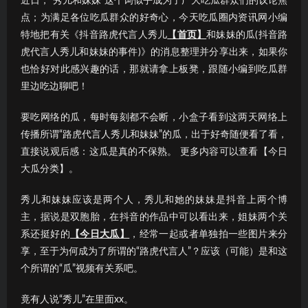
近日，“秀儿和妹妹”这个词似乎成为了广大吃瓜群众们的议论焦
点；为满足各位吃瓜群众的好奇心，今天吃瓜圈内资讯网小编
特地把有关《抖音路虎代言人秀儿
【首页】
和妹妹的瓜(抖音路
虎代言人秀儿和妹妹的事件)》的消息整理并分享出来，如果你
也恰好对此感兴趣的话，那就请拿上板凳，跟随小编到吃瓜群
里边吃边聊吧！
要吃网络的瓜，每时每刻都不会断，小盒子看到这两天网络上
传播所谓“路虎代言人秀儿和妹妹”的瓜，出于好奇随便看了看，
直接说观后感：这瓜是真的不保熟。 更多内容可以查看【今日
大瓜分类】。
秀儿和妹妹应该是两个人，秀儿和她的妹妹是抖音上两个博
主，据说是双胞胎，在抖音的作品中可以看出来，姐妹两个关
系还挺好的
【今日大瓜】
，经常一起或者单独拍一些图片来分
享，至于为何成为了所谓的“路虎代言人”？应该（可能）是和这
个所谓的“瓜”视频有关系吧。
竟有人说“秀儿”在里面xx。