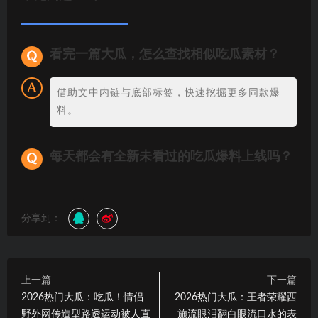
看完一篇大瓜，怎么查找相似吃瓜素材？
借助文中内链与底部标签，快速挖掘更多同款爆
料。
每天都会有全新未看过的吃瓜爆料上线吗？
分享到：
上一篇
下一篇
2026热门大瓜：吃瓜！情侣
2026热门大瓜：王者荣耀西
野外网传造型路透运动被人直
施流眼泪翻白眼流口水的表