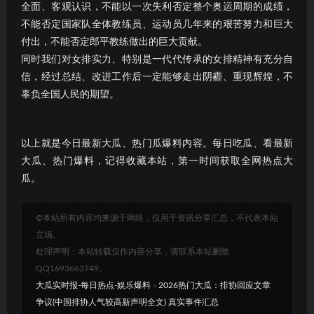
全面、客观认识，不能以一次失利否定整个奥运周期的成绩，
不能否定国家队全体教练员、运动员几年来的艰苦努力和巨大
付出，不能否定郎平教练做出的巨大贡献。
同时我们对女排实力、特别是一代代传承的女排精神有充分自
信，经过总结、改进工作后一定能够走出阴霾、重现辉煌，不
辜负全国人民的期望。
以上就是今日最新大瓜、热门瓜爆料内容。每日吃瓜、看最新
大瓜、热门爆料，记得收藏本站，第一时间获取全网热点大
瓜。
©本站所有内容均来源于网络，仅用于资讯分享汇总，不代表本站
立场。
处理声明：本站转载仅作内容分享，请联系本站删除
QQ1693663749。
大瓜实时报-每日热点-娱乐爆料
»
2026热门大瓜：排协回应文章
争议(中国排协人气较高新声明全文) 真实事件汇总