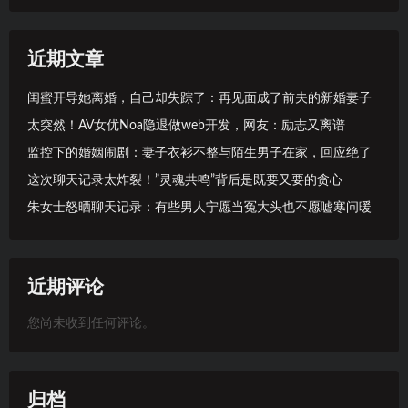
近期文章
闺蜜开导她离婚，自己却失踪了：再见面成了前夫的新婚妻子
太突然！AV女优Noa隐退做web开发，网友：励志又离谱
监控下的婚姻闹剧：妻子衣衫不整与陌生男子在家，回应绝了
这次聊天记录太炸裂！”灵魂共鸣”背后是既要又要的贪心
朱女士怒晒聊天记录：有些男人宁愿当冤大头也不愿嘘寒问暖
近期评论
您尚未收到任何评论。
归档