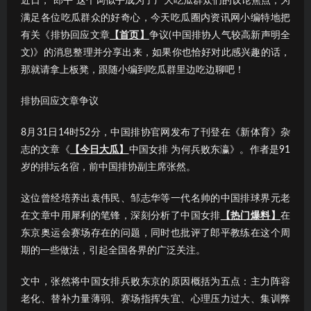
近日，“郎平”这个词似乎成为了广大吃瓜群众们的议论焦点；为
满足各位吃瓜群众的好奇心，今天吃瓜圈内资讯网小编特地把
有关《排协回应文章
【首页】
争议(中国排协人气较高新声明全
文)》的消息整理并分享出来，如果你也恰好对此感兴趣的话，
那就请拿上板凳，跟随小编到吃瓜群里边吃边聊吧！
排协回应文章争议
8月31日14时52分，中国排协官网发布了刊登在《新体育》杂
志的文章《
【今日大瓜】
中国女排 为何兵败东瀛》。作者是91
岁的排坛名宿，前中国排协副主席张然。
这位曾经培养出袁伟民、邹志华等一代名帅的中国排球界元老
在文章中用犀利的笔锋，深刻分析了中国女排
【热门爆料】
在
东京奥运会赛场存在的问题，同时也批评了郎平教练在这个周
期的一些做法，引起全国各界的广泛关注。
文中，张然将中国女排兵败东京的原因概括为五点：主力阵容
老化、替补力量薄弱、赛场指挥失宜、心理压力过大、集训弊