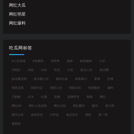
网红大瓜
网红明星
网红爆料
吃瓜网标签
#人设崩塌
#潜规则
何秋亊
偷税
偷税漏税
八卦
关晓彤
内娱
出轨
吃瓜
大瓜
娱乐八卦
娱乐圈
娱乐圈丑闻
娱乐圈八卦
婚内出轨
家庭暴力
家暴
抄袭
明星丑闻
明星代言
明星八卦
明星出轨
明星翻车
爆料
王鹤棣
白冰
白鹿
直播
直播带货
离婚
网红
网红PK
网红人设崩塌
网红出轨
网红翻车
翻车
耍大牌
聊天记录
虚假宣传
闫学晶
食品安全
鹿晗
黄一鸣
黄晓明