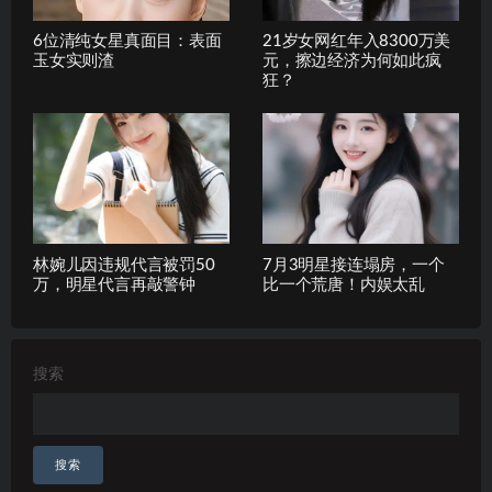
6位清纯女星真面目：表面
21岁女网红年入8300万美
玉女实则渣
元，擦边经济为何如此疯
狂？
林婉儿因违规代言被罚50
7月3明星接连塌房，一个
万，明星代言再敲警钟
比一个荒唐！内娱太乱
搜索
搜索