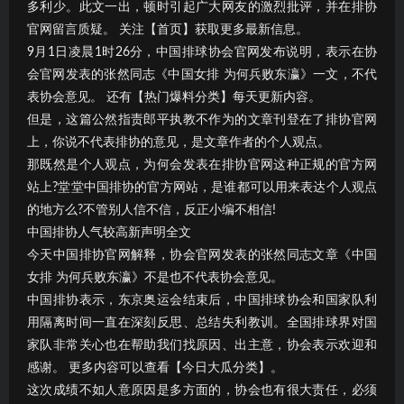
多利少。此文一出，顿时引起广大网友的激烈批评，并在排协
官网留言质疑。 关注【首页】获取更多最新信息。
9月1日凌晨1时26分，中国排球协会官网发布说明，表示在协
会官网发表的张然同志《中国女排 为何兵败东瀛》一文，不代
表协会意见。 还有【热门爆料分类】每天更新内容。
但是，这篇公然指责郎平执教不作为的文章刊登在了排协官网
上，你说不代表排协的意见，是文章作者的个人观点。
那既然是个人观点，为何会发表在排协官网这种正规的官方网
站上?堂堂中国排协的官方网站，是谁都可以用来表达个人观点
的地方么?不管别人信不信，反正小编不相信!
中国排协人气较高新声明全文
今天中国排协官网解释，协会官网发表的张然同志文章《中国
女排 为何兵败东瀛》不是也不代表协会意见。
中国排协表示，东京奥运会结束后，中国排球协会和国家队利
用隔离时间一直在深刻反思、总结失利教训。全国排球界对国
家队非常关心也在帮助我们找原因、出主意，协会表示欢迎和
感谢。 更多内容可以查看【今日大瓜分类】。
这次成绩不如人意原因是多方面的，协会也有很大责任，必须