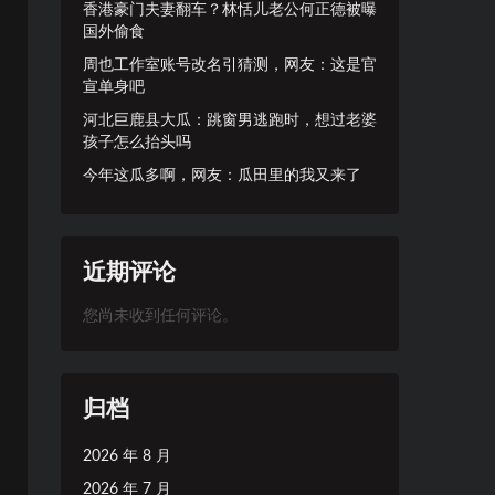
香港豪门夫妻翻车？林恬儿老公何正德被曝
国外偷食
周也工作室账号改名引猜测，网友：这是官
宣单身吧
河北巨鹿县大瓜：跳窗男逃跑时，想过老婆
孩子怎么抬头吗
今年这瓜多啊，网友：瓜田里的我又来了
近期评论
您尚未收到任何评论。
归档
2026 年 8 月
2026 年 7 月