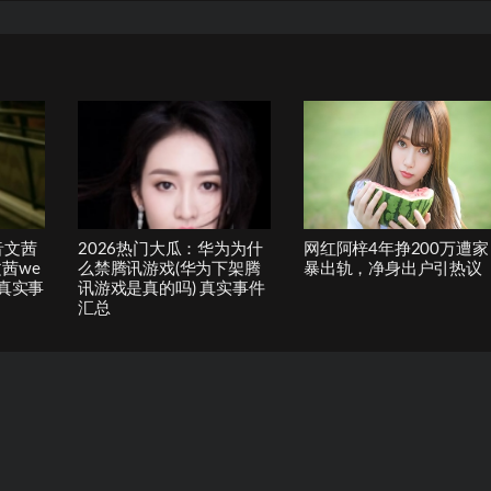
音文茜
2026热门大瓜：华为为什
网红阿梓4年挣200万遭家
茜we
么禁腾讯游戏(华为下架腾
暴出轨，净身出户引热议
 真实事
讯游戏是真的吗) 真实事件
汇总