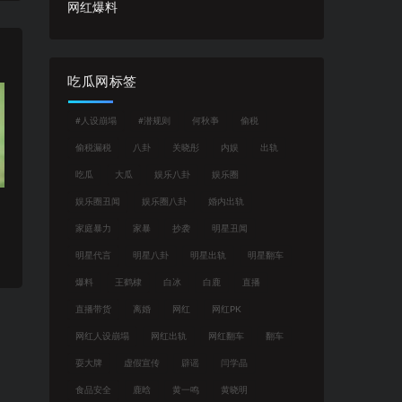
网红爆料
吃瓜网标签
#人设崩塌
#潜规则
何秋亊
偷税
偷税漏税
八卦
关晓彤
内娱
出轨
吃瓜
大瓜
娱乐八卦
娱乐圈
娱乐圈丑闻
娱乐圈八卦
婚内出轨
家庭暴力
家暴
抄袭
明星丑闻
明星代言
明星八卦
明星出轨
明星翻车
爆料
王鹤棣
白冰
白鹿
直播
直播带货
离婚
网红
网红PK
网红人设崩塌
网红出轨
网红翻车
翻车
耍大牌
虚假宣传
辟谣
闫学晶
食品安全
鹿晗
黄一鸣
黄晓明