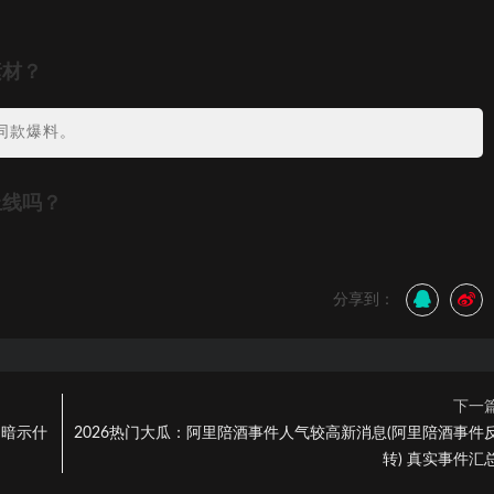
素材？
同款爆料。
上线吗？
分享到：
下一
h暗示什
2026热门大瓜：阿里陪酒事件人气较高新消息(阿里陪酒事件
转) 真实事件汇