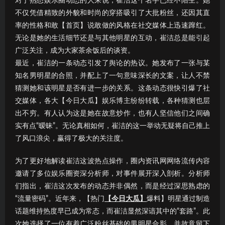
对于熟悉娱乐圈动态的人来说，崔洁这个名字已经不陌生。她
不仅凭借精致的外貌和时尚的穿搭吸引了大批粉丝，还因其直
率的性格和敢【首页】说敢做的风格在社交媒体上迅速蹿红。
无论是她的生活细节还是与其他明星的互动，崔洁总是能引起
广泛关注，成为大家茶余饭后的谈资。
最近，崔洁的一条动态引发了舆论的热议。她发布了一张与某
知名男明星的合照，并配上了一句意味深长的文案，让人不禁
猜测她和该明星是否有进一步的关系。这条动态很快引爆了社
交媒体，各大【今日大瓜】娱乐博主纷纷转载，各种猜测也层
出不穷。有人认为这是她在故意炒作，也有人坚信他们之间确
实有点“暧昧”。无论真相如何，崔洁的这一举动无疑将自己推上
了风口浪尖，赢得了极大的关注度。
为了更好地解读崔洁这波热点操作，圈内资讯网网络流传内容
邀请了多位娱乐圈资深分析师，对事件展开深入剖析。分析师
们指出，崔洁这次发布的动态并非偶然，而是经过深思熟虑的
“流量密码”。近年来，【热门
【今日大瓜】
爆料】明星通过制造
话题维持热度早已成为常态，而崔洁显然深谙其中的“套路”。此
次她选择了一位有着广泛粉丝基础的男明星合影，并故意留下