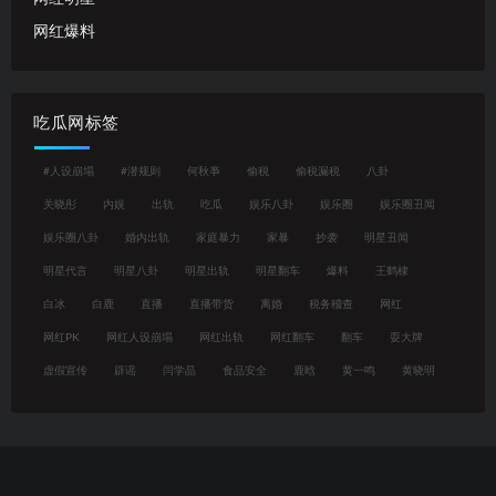
网红爆料
吃瓜网标签
#人设崩塌
#潜规则
何秋亊
偷税
偷税漏税
八卦
关晓彤
内娱
出轨
吃瓜
娱乐八卦
娱乐圈
娱乐圈丑闻
娱乐圈八卦
婚内出轨
家庭暴力
家暴
抄袭
明星丑闻
明星代言
明星八卦
明星出轨
明星翻车
爆料
王鹤棣
白冰
白鹿
直播
直播带货
离婚
税务稽查
网红
网红PK
网红人设崩塌
网红出轨
网红翻车
翻车
耍大牌
虚假宣传
辟谣
闫学晶
食品安全
鹿晗
黄一鸣
黄晓明