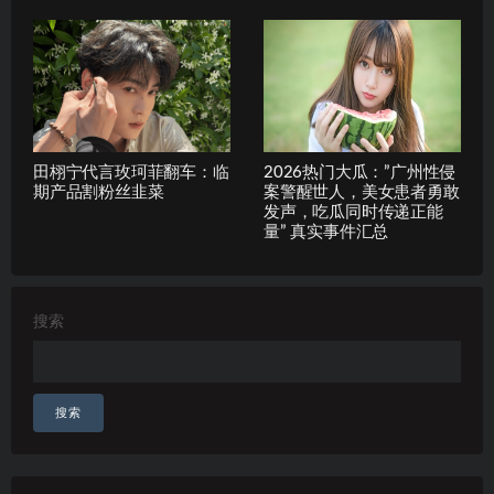
田栩宁代言玫珂菲翻车：临
2026热门大瓜：”广州性侵
期产品割粉丝韭菜
案警醒世人，美女患者勇敢
发声，吃瓜同时传递正能
量” 真实事件汇总
搜索
搜索