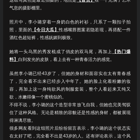
这组写真照是最近拍摄的，地点是
【首页】
在一个充满了艺术
气息的摄影棚里。
照片中，李小璐穿着一身奶白色的衬衫，只系了一颗扣子拍
照，里面的
【今日大瓜】
性感嘴唇图案若隐若现，再搭配一件
酒红色超短裤，性感妩媚到极致。
她将一头乌黑的秀发梳成了俏皮的双马尾，再加上
【热门爆
料】
白到发光的皮肤，看上去有一种青春活力的感觉。
虽然李小璐已经43岁了，但她的身材和面容实在太有青春感
了，完全看不出来已经步入中年了。她的脸上化着粉嫩的妆
容，再加上这一身纯欲风的制服套装，整个人看起来又纯又
欲，水嫩得像一个蜜桃似的。
不得不说，李小璐的这个造型非常放飞自我，但她也完美驾驭
住了这种风格。无论是精致的容貌还是性感的身材，都被展现
得淋漓尽致。
很多网友看到这组照片后纷纷留言表示，李小璐的这个状态实
在太好了吧，完全看不出是43岁的人。还有评论表示，这个风