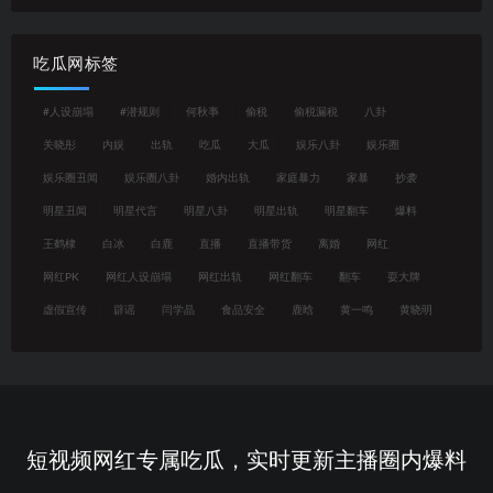
吃瓜网标签
#人设崩塌
#潜规则
何秋亊
偷税
偷税漏税
八卦
关晓彤
内娱
出轨
吃瓜
大瓜
娱乐八卦
娱乐圈
娱乐圈丑闻
娱乐圈八卦
婚内出轨
家庭暴力
家暴
抄袭
明星丑闻
明星代言
明星八卦
明星出轨
明星翻车
爆料
王鹤棣
白冰
白鹿
直播
直播带货
离婚
网红
网红PK
网红人设崩塌
网红出轨
网红翻车
翻车
耍大牌
虚假宣传
辟谣
闫学晶
食品安全
鹿晗
黄一鸣
黄晓明
短视频网红专属吃瓜，实时更新主播圈内爆料