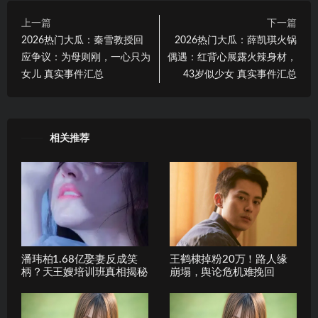
上一篇
下一篇
2026热门大瓜：秦雪教授回
2026热门大瓜：薛凯琪火锅
应争议：为母则刚，一心只为
偶遇：红背心展露火辣身材，
女儿 真实事件汇总
43岁似少女 真实事件汇总
相关推荐
潘玮柏1.68亿娶妻反成笑
王鹤棣掉粉20万！路人缘
柄？天王嫂培训班真相揭秘
崩塌，舆论危机难挽回