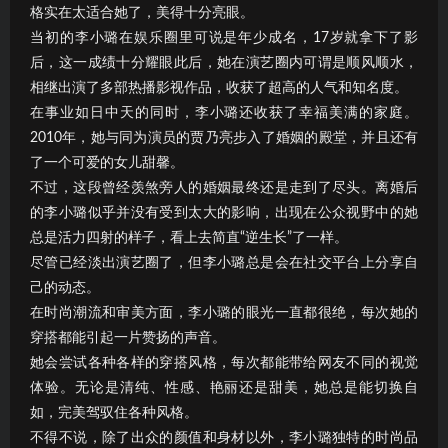
格实在太适合她了，美得十分亮眼。
当初的李小璐在娱乐圈里可说是年少成名，17岁就拿下了影
后，这一成绩十分耀眼此后，她在演艺圈内可谓是顺风顺水，
相继出演了多部热播影视作品，收获了超高的人气和知名度。
在事业如日中天的同时，李小璐还收获了幸福美满的家庭。
2010年，她与同为演员的贾乃亮步入了婚姻的殿堂，并且还有
了一个可爱的女儿甜馨。
不过，这段曾经羡煞旁人的婚姻最终还是走到了尽头。离婚后
的李小璐似乎并没有受到太大的影响，出现在公众视野中的她
总是活力四射的样子，看上去简直“逆生长”了一样。
尽管已经淡出演艺圈了，但李小璐总是会在社交平台上分享自
己的动态。
在时尚潮流和审美方面，李小璐的眼光一直都很绝，每次她的
穿搭都能引起一片赞扬的声音。
她会尝试各种各样的穿搭风格，每次都能带给网友不同的视觉
体验。无论是清纯、性感、艳丽还是甜美，她总是能切换自
如，完美驾驭住各种风格。
不得不说，除了出众的颜值和身材以外，李小璐独特的时尚品