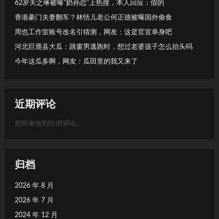
62岁关之琳被曝”奶孙恋”上热搜，本人回应：假的
香港豪门夫妻翻车？林恬儿老公何正德被曝国外偷食
周也工作室账号改名引猜测，网友：这是官宣单身吧
河北巨鹿县大瓜：跳窗男逃跑时，想过老婆孩子怎么抬头吗
今年这瓜多啊，网友：瓜田里的我又来了
近期评论
您尚未收到任何评论。
归档
2026 年 8 月
2026 年 7 月
2024 年 12 月