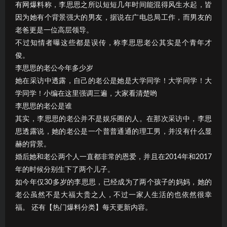
有网爆料称，李思思之所以短短几年时间能混得风生水起，皆
因为她有个背景强大的男友，据说在广电总局工作，而男友的
老爸更是一位高层领导。
不过知情者曝这些都是误传，称李思思老公其实是个青年才
俊。
李思思的老公今年多少岁
她在采访中透露，自己的老公是她是大学同学！大学同学！大
学同学！小编在这里强调三遍，大家看清楚哟
李思思的老公是谁
其实，李思思的老公并不是娱乐圈的人。在那次采访中，李思
思透露说，她的老公是一个普普通通的理工男，并没有什么显
赫的背景。
婚后她和老公两个人一直都非常的恩爱，并且在2014年和2017
年的时候分别生下了两个儿子。
如今年仅30多岁的李思思，已经成为了两个孩子的妈妈，她的
老公虽然不是大福大贵之人，不过一家人生活的也依然很幸
福。 还有【热门爆料分类】每天更新内容。