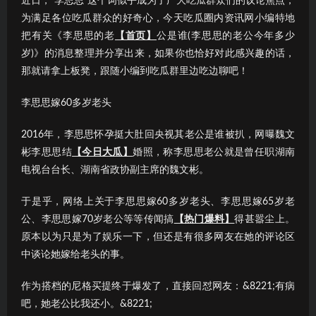
近日，“李思思”这个词似乎成为了广大吃瓜群众们的议论焦点；
为满足各位吃瓜群众的好奇心，今天吃瓜圈内资讯网小编特地
把有关《李思思的老
【首页】
公是谁(李思思的老公今年多少
岁)》的消息整理并分享出来，如果你也恰好对此感兴趣的话，
那就请拿上板凳，跟随小编到吃瓜群里边吃边聊吧！
李思思嫁60多岁老头
2016年，李思思怀孕挺大肚回央视其老公是谁被扒，网曝魏文
彬李思思结
【今日大瓜】
婚照，称李思思老公就是曾任职湖南
电视台台长、湖南省政协副主席的魏文彬。
于是乎，网络上关于李思思嫁60多岁老头、李思思嫁65岁老
公、李思思嫁70岁老公等等传闻搞
【热门爆料】
得甚嚣尘上。
原本以为只是为了娱乐一下，但还是有很多网友在她的评论区
中谈论她嫁给老头的事。
作为搭档的尼格买提终于爆发了，直接回怼网友：&8221;有病
吧，她老公比我还小。&8221;