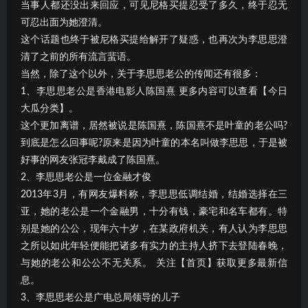
当事人都还没出来回应，可见尼格买提忍受了多久，终于忍无
可忍出面为她澄清。
这个话题也终于被尼格买提给解开了疑惑，也再次为李思思澄
清了之前的所有流言蜚语。
当然，除了这个以外，关于李思思老公的传闻还有很多：
1、李思思老公是香港电影人陈国熹 更多内容可以查看【今日
大瓜分类】。
这个更加离谱，居然被说是陈国熹，陈国熹不是叶童的老公吗?
到底是怎么回事呢?原来是因为叶童的本名叫做李思思，于是被
好事的网友张冠李戴成了陈国熹。
2、李思思老公是一位金融才俊
2013年3月，有网友爆料称，李思思低调结婚，结婚选择在三
亚，她的老公是一个金融男，十分有钱，豪宅和名车都有。特
别是她的公公，现年六十岁，在某政府机关，有人认为李思思
之所以如此年轻便能把诸多有实力的主持人挤下去登陆春晚，
与她的老公和公公不无关系。 关注【首页】获取更多最新信
息。
3、李思思老公是广电总局领导的儿子