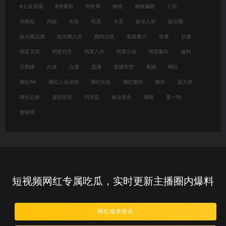
#人设崩塌
#潜规则
何秋亊
偷税
偷税漏税
八卦
关晓彤
内娱
出轨
吃瓜
大瓜
娱乐八卦
娱乐圈
娱乐圈丑闻
娱乐圈八卦
婚内出轨
家庭暴力
家暴
抄袭
明星丑闻
明星代言
明星八卦
明星出轨
明星翻车
爆料
王鹤棣
白冰
白鹿
直播
直播带货
离婚
网红
网红PK
网红人设崩塌
网红出轨
网红翻车
翻车
耍大牌
聊天记录
虚假宣传
闫学晶
食品安全
鹿晗
黄一鸣
黄晓明
短视频网红专属吃瓜，实时更新主播圈内爆料
网红塌房资讯