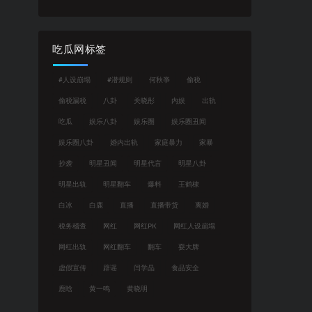
吃瓜网标签
#人设崩塌
#潜规则
何秋亊
偷税
偷税漏税
八卦
关晓彤
内娱
出轨
吃瓜
娱乐八卦
娱乐圈
娱乐圈丑闻
娱乐圈八卦
婚内出轨
家庭暴力
家暴
抄袭
明星丑闻
明星代言
明星八卦
明星出轨
明星翻车
爆料
王鹤棣
白冰
白鹿
直播
直播带货
离婚
税务稽查
网红
网红PK
网红人设崩塌
网红出轨
网红翻车
翻车
耍大牌
虚假宣传
辟谣
闫学晶
食品安全
鹿晗
黄一鸣
黄晓明