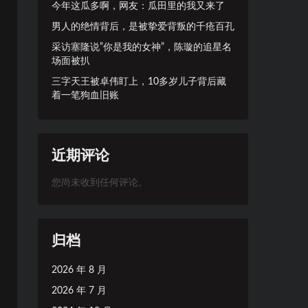
今年这瓜多啊，网友：瓜田里的我又来了
男人的绝情背后，是被挚爱背叛的千疮百孔
采访塞隆说”你是我的女神”，陈璇的追星名
场面被扒
三字天王被卓伟盯上，10多岁儿子背后藏
着一笔狗血旧账
近期评论
您尚未收到任何评论。
归档
2026 年 8 月
2026 年 7 月