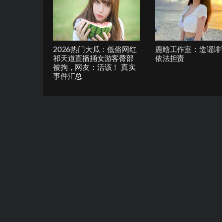
2026热门大瓜：低俗网红
鹿晗工作室：造谣诽
祁天道直播捅女游客臀部
依法担责
被拘，网友：活该！ 真实
事件汇总