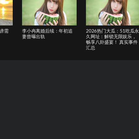
谤需
李小冉离婚后续：年初追
2026热门大瓜：51吃瓜
妻曾曝出轨
久网址：解锁无限娱乐，
畅享八卦盛宴！ 真实事件
汇总