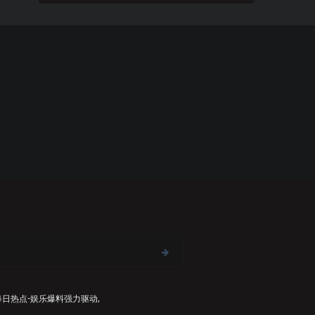
每日热点-娱乐爆料
强力驱动,