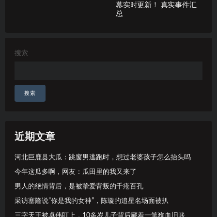
幕实时更新！ 真实事件汇
总
搜索
搜索
近期文章
河北巨鹿县大瓜：跳窗男逃跑时，想过老婆孩子怎么抬头吗
今年这瓜多啊，网友：瓜田里的我又来了
男人的绝情背后，是被挚爱背叛的千疮百孔
采访塞隆说”你是我的女神”，陈璇的追星名场面被扒
三字天王被卓伟盯上，10多岁儿子背后藏着一笔狗血旧账