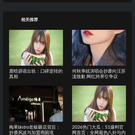
相关推荐
鹿晗辟谣出轨：口碑逆转的
何秋亊就演唱会抄袭向汪苏
真相
泷致歉 网红跨界引争议
梅果bistro老板砸店背后：
2026热门大瓜：51爆料官
抄袭风波与加盟商困境
网首页：全网最热八卦与内