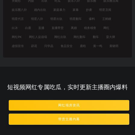
关晓彤
内娱
出轨
吃瓜
娱乐八卦
娱乐圈
娱乐圈丑闻
娱乐圈八卦
婚内出轨
家庭暴力
家暴
抄袭
明星丑闻
明星代言
明星八卦
明星出轨
明星翻车
爆料
王鹤棣
白冰
白鹿
直播
直播带货
离婚
税务稽查
网红
网红PK
网红人设崩塌
网红出轨
网红翻车
翻车
耍大牌
虚假宣传
辟谣
闫学晶
食品安全
鹿晗
黄一鸣
黄晓明
短视频网红专属吃瓜，实时更新主播圈内爆料
网红塌房资讯
带货主播内幕