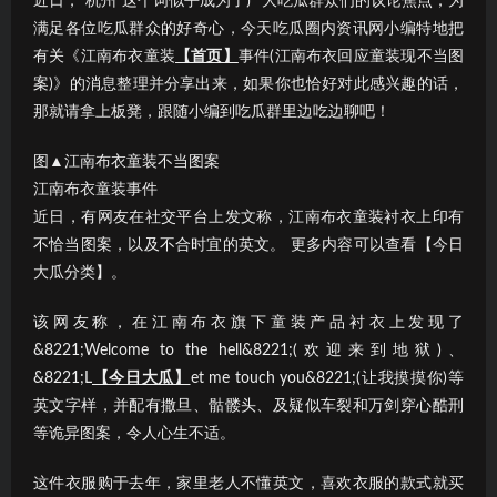
近日，“杭州”这个词似乎成为了广大吃瓜群众们的议论焦点；为
满足各位吃瓜群众的好奇心，今天吃瓜圈内资讯网小编特地把
有关《江南布衣童装
【首页】
事件(江南布衣回应童装现不当图
案)》的消息整理并分享出来，如果你也恰好对此感兴趣的话，
那就请拿上板凳，跟随小编到吃瓜群里边吃边聊吧！
图▲江南布衣童装不当图案
江南布衣童装事件
近日，有网友在社交平台上发文称，江南布衣童装衬衣上印有
不恰当图案，以及不合时宜的英文。 更多内容可以查看【今日
大瓜分类】。
该网友称，在江南布衣旗下童装产品衬衣上发现了
&8221;Welcome to the hell&8221;(欢迎来到地狱)、
&8221;L
【今日大瓜】
et me touch you&8221;(让我摸摸你)等
英文字样，并配有撒旦、骷髅头、及疑似车裂和万剑穿心酷刑
等诡异图案，令人心生不适。
这件衣服购于去年，家里老人不懂英文，喜欢衣服的款式就买