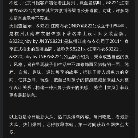
不过，北京日报客户端记者注意到，截至发稿时，&8221;江南
布衣&8221;尚未在其官方微博等渠道公开道歉。对此，许多网
友留言表示并不买账。
天眼查显示，&8221;江南布衣(JNBY)&8221;成立于1994年，
是杭州江南布衣服饰旗下著名本土设计师女装品牌。
&8221;jnby by JNBY&8221;是杭州江南布衣公司于2011年春
季正式推出的童装品牌，被称为&8221;小江南布衣&8221;。
&8220;jnby by JNBY&8221;的品牌介绍为，秉承成熟自然的设
计风格，旨在呈现孩子们生活中不加修饰而又独特的一面。纯
粹、自然、趣味。通过每季的故事，把孩子带入想象力的空
间，任其放肆、玩耍，把自己对孩子的情感隐藏起来融入到整
个设计关系，构建一种只属于孩子的美感。 关注【首页】获取
更多最新信息。
以上就是今日最新大瓜、热门瓜爆料内容。每日吃瓜、看最新
大瓜、热门爆料，记得收藏本站，第一时间获取全网热点大
瓜。