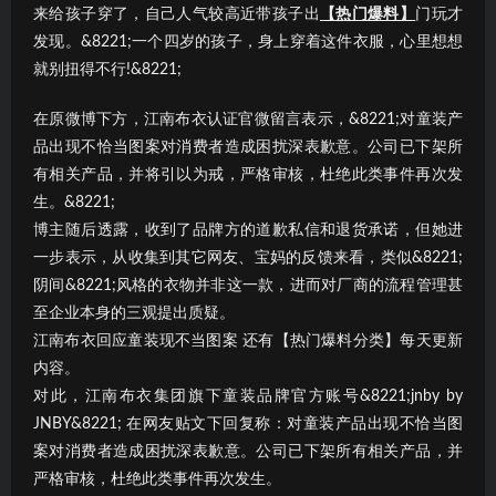
来给孩子穿了，自己人气较高近带孩子出
【热门爆料】
门玩才
发现。&8221;一个四岁的孩子，身上穿着这件衣服，心里想想
就别扭得不行!&8221;
在原微博下方，江南布衣认证官微留言表示，&8221;对童装产
品出现不恰当图案对消费者造成困扰深表歉意。公司已下架所
有相关产品，并将引以为戒，严格审核，杜绝此类事件再次发
生。&8221;
博主随后透露，收到了品牌方的道歉私信和退货承诺，但她进
一步表示，从收集到其它网友、宝妈的反馈来看，类似&8221;
阴间&8221;风格的衣物并非这一款，进而对厂商的流程管理甚
至企业本身的三观提出质疑。
江南布衣回应童装现不当图案 还有【热门爆料分类】每天更新
内容。
对此，江南布衣集团旗下童装品牌官方账号&8221;jnby by
JNBY&8221; 在网友贴文下回复称：对童装产品出现不恰当图
案对消费者造成困扰深表歉意。公司已下架所有相关产品，并
严格审核，杜绝此类事件再次发生。