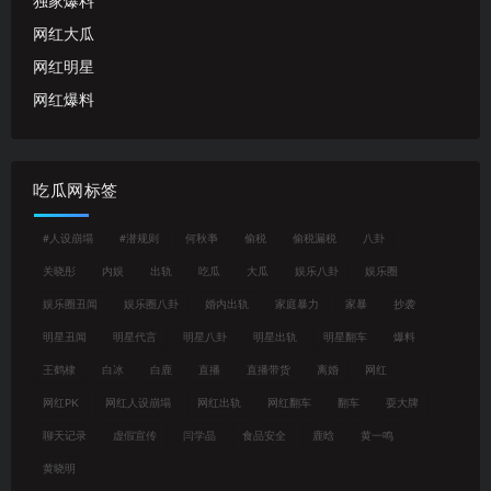
独家爆料
网红大瓜
网红明星
网红爆料
吃瓜网标签
#人设崩塌
#潜规则
何秋亊
偷税
偷税漏税
八卦
关晓彤
内娱
出轨
吃瓜
大瓜
娱乐八卦
娱乐圈
娱乐圈丑闻
娱乐圈八卦
婚内出轨
家庭暴力
家暴
抄袭
明星丑闻
明星代言
明星八卦
明星出轨
明星翻车
爆料
王鹤棣
白冰
白鹿
直播
直播带货
离婚
网红
网红PK
网红人设崩塌
网红出轨
网红翻车
翻车
耍大牌
聊天记录
虚假宣传
闫学晶
食品安全
鹿晗
黄一鸣
黄晓明