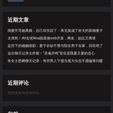
近期文章
闺蜜开导她离婚，自己却失踪了：再见面成了前夫的新婚妻子
太突然！AV女优Noa隐退做web开发，网友：励志又离谱
监控下的婚姻闹剧：妻子衣衫不整与陌生男子在家，回应绝了
这次聊天记录太炸裂！”灵魂共鸣”背后是既要又要的贪心
朱女士怒晒聊天记录：有些男人宁愿当冤大头也不愿嘘寒问暖
近期评论
您尚未收到任何评论。