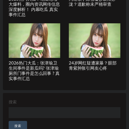
大爆料，圈内资讯网传信息
泷？道歉称未严格审查
深度解析！ 内幕吃瓜 真实
事件汇总
2026热门大瓜：张津瑜卫
24岁网红疑遭家暴？眼部
生间事件是新瓜吗? 张津瑜
青紫肿胀引网友心疼
厕所门事件是怎么回事 ? 真
实事件汇总
搜索
搜索