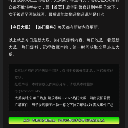
有围观路人欲上前搭救，无奈男子手里有刀，尝试几次未果群
众都不敢轻举妄动，最
【首页】
后等到警察赶到将男子拿下，
女子被送至医院就医。最后谁能给翻译翻译说的是什么
【今日大瓜】
【热门爆料】
每天都有新鲜内容更新。
以上就是今日最新大瓜、热门瓜爆料内容。每日吃瓜、看最新
大瓜、热门爆料，记得收藏本站，第一时间获取全网热点大
瓜。
©本站所有内容均来源于网络，仅用于资讯分享汇总，不代表本站
立场。
处理声明：本站转载仅作内容分享，请联系本站删除
QQ1693663749。
大瓜实时报-每日热点-娱乐爆料
»
2026热门大瓜：河南安阳君悦
广场事件，男子发现妻子出轨一怒之下持刀爆锤Y妇 真实事件汇总