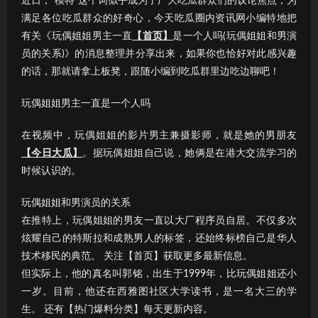
近日，“模特”这个词似乎成为了广大吃瓜群众们的议论焦点；为
满足各位吃瓜群众的好奇心，今天吃瓜圈内资讯网小编特地把
有关《玩偶姐姐男主一直
【首页】
是一个人吗(玩偶姐姐和男演
员的关系)》的消息整理并分享出来，如果你也恰好对此感兴趣
的话，那就请拿上板凳，跟随小编到吃瓜群里边吃边聊吧！
玩偶姐姐男主一直是一个人吗
在视频中，玩偶姐姐的影片男主兼摄影师，就是她的男朋友
【今日大瓜】
。据玩偶姐姐自己说，她俩是在港大交流学习的
时候认识的。
玩偶姐姐和男演员的关系
在推特上，玩偶姐姐的男友一直以大厂程序员自居。不仅多次
炫耀自己的特斯拉和成熟男人的标签，还始终标榜自己是华人
技术移民的典范。 关注【首页】获取更多最新信息。
但实际上，他的真名叫郭铭，出生于1999年，比玩偶姐姐还小
一岁。目前，他还在西雅图社区大学读书，是一名大三的学
生。 还有【热门爆料分类】每天更新内容。