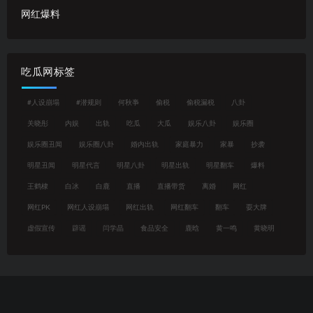
网红爆料
吃瓜网标签
#人设崩塌
#潜规则
何秋亊
偷税
偷税漏税
八卦
关晓彤
内娱
出轨
吃瓜
大瓜
娱乐八卦
娱乐圈
娱乐圈丑闻
娱乐圈八卦
婚内出轨
家庭暴力
家暴
抄袭
明星丑闻
明星代言
明星八卦
明星出轨
明星翻车
爆料
王鹤棣
白冰
白鹿
直播
直播带货
离婚
网红
网红PK
网红人设崩塌
网红出轨
网红翻车
翻车
耍大牌
虚假宣传
辟谣
闫学晶
食品安全
鹿晗
黄一鸣
黄晓明