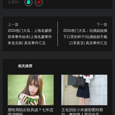
分享到：
上一篇
下一篇
2026热门大瓜：上海名媛群
2026热门大瓜：玩偶姐姐摘
拼单事件始末(上海名媛事件
下口罩的样子(玩偶姐姐不戴
来龙去脉) 真实事件汇总
口罩真丑) 真实事件汇总
相关推荐
鹿晗再陷出轨风波？七年恋
王化回应小米摄影图特斯
情滤镜碎
拉：嫉妒使人面目全非