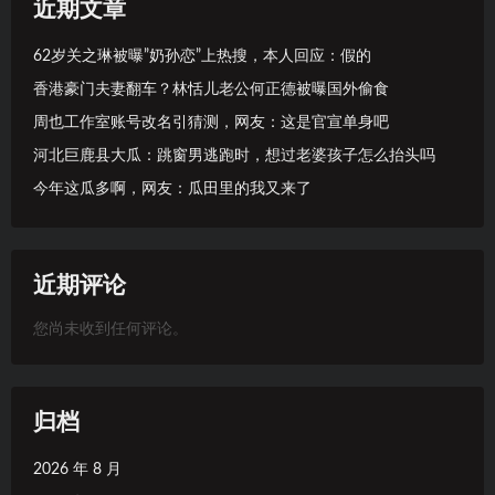
近期文章
62岁关之琳被曝”奶孙恋”上热搜，本人回应：假的
香港豪门夫妻翻车？林恬儿老公何正德被曝国外偷食
周也工作室账号改名引猜测，网友：这是官宣单身吧
河北巨鹿县大瓜：跳窗男逃跑时，想过老婆孩子怎么抬头吗
今年这瓜多啊，网友：瓜田里的我又来了
近期评论
您尚未收到任何评论。
归档
2026 年 8 月