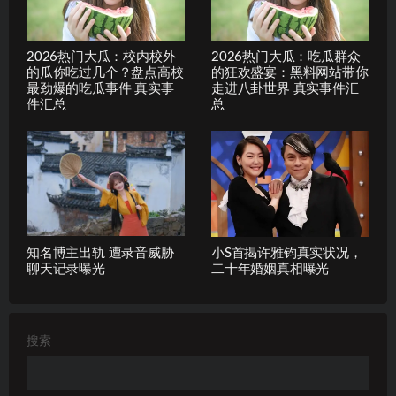
2026热门大瓜：校内校外
2026热门大瓜：吃瓜群众
的瓜你吃过几个？盘点高校
的狂欢盛宴：黑料网站带你
最劲爆的吃瓜事件 真实事
走进八卦世界 真实事件汇
件汇总
总
知名博主出轨 遭录音威胁
小S首揭许雅钧真实状况，
聊天记录曝光
二十年婚姻真相曝光
搜索