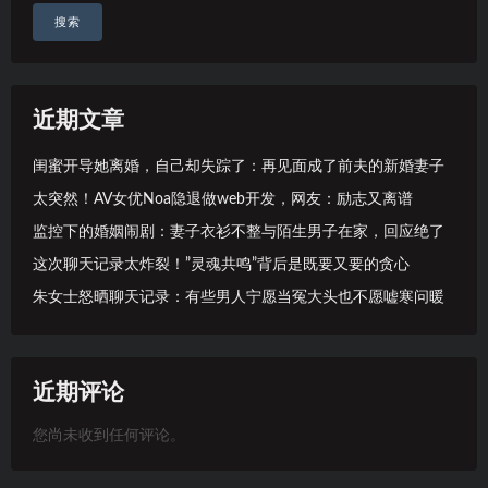
搜索
近期文章
闺蜜开导她离婚，自己却失踪了：再见面成了前夫的新婚妻子
太突然！AV女优Noa隐退做web开发，网友：励志又离谱
监控下的婚姻闹剧：妻子衣衫不整与陌生男子在家，回应绝了
这次聊天记录太炸裂！”灵魂共鸣”背后是既要又要的贪心
朱女士怒晒聊天记录：有些男人宁愿当冤大头也不愿嘘寒问暖
近期评论
您尚未收到任何评论。