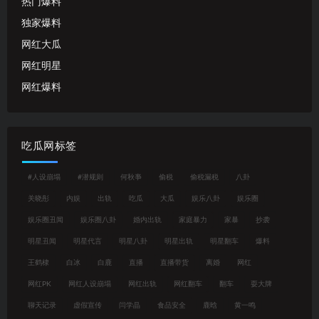
热门爆料
独家爆料
网红大瓜
网红明星
网红爆料
吃瓜网标签
#人设崩塌
#潜规则
何秋亊
偷税
偷税漏税
八卦
关晓彤
内娱
出轨
吃瓜
大瓜
娱乐八卦
娱乐圈
娱乐圈丑闻
娱乐圈八卦
婚内出轨
家庭暴力
家暴
抄袭
明星丑闻
明星代言
明星八卦
明星出轨
明星翻车
爆料
王鹤棣
白冰
白鹿
直播
直播带货
离婚
网红
网红PK
网红人设崩塌
网红出轨
网红翻车
翻车
耍大牌
聊天记录
虚假宣传
闫学晶
食品安全
鹿晗
黄一鸣