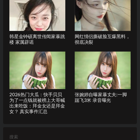
韩星金钟硕离世传闻家暴跳
网红情侣撕破脸互爆黑料，
楼 家属辟谣
彻底决裂
2026热门大瓜：快手贝贝
张婉婷自曝家暴丈夫:一脚
为了一点钱就被榜上大哥喊
踹飞3米 录音曝光
出来吃饭：拜金女还是拜金
女？ 真实事件汇总
搜索