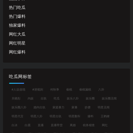
热门吃瓜
热门爆料
独家爆料
网红大瓜
网红明星
网红爆料
吃瓜网标签
#人设崩塌
#潜规则
何秋亊
偷税
偷税漏税
八卦
关晓彤
内娱
出轨
吃瓜
娱乐八卦
娱乐圈
娱乐圈丑闻
娱乐圈八卦
婚内出轨
家庭暴力
家暴
抄袭
明星丑闻
明星代言
明星八卦
明星出轨
明星翻车
爆料
王鹤棣
白冰
白鹿
直播
直播带货
离婚
税务稽查
网红