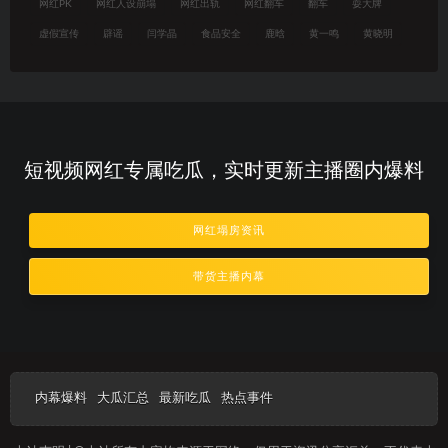
网红PK
网红人设崩塌
网红出轨
网红翻车
翻车
耍大牌
虚假宣传
辟谣
闫学晶
食品安全
鹿晗
黄一鸣
黄晓明
短视频网红专属吃瓜，实时更新主播圈内爆料
网红塌房资讯
带货主播内幕
内幕爆料
大瓜汇总
最新吃瓜
热点事件