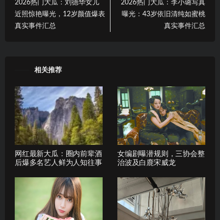
2026热门大瓜：刘德华女儿
2026热门大瓜：李小璐写真
近照惊艳曝光，12岁颜值爆表
曝光：43岁依旧清纯如蜜桃
真实事件汇总
真实事件汇总
相关推荐
网红最新大瓜：圈内前辈酒
女编剧曝潜规则，三协会整
后爆多名艺人鲜为人知往事
治波及白鹿宋威龙