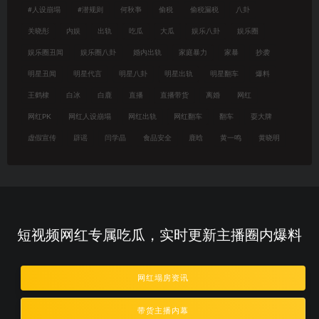
#人设崩塌
#潜规则
何秋亊
偷税
偷税漏税
八卦
关晓彤
内娱
出轨
吃瓜
大瓜
娱乐八卦
娱乐圈
娱乐圈丑闻
娱乐圈八卦
婚内出轨
家庭暴力
家暴
抄袭
明星丑闻
明星代言
明星八卦
明星出轨
明星翻车
爆料
王鹤棣
白冰
白鹿
直播
直播带货
离婚
网红
网红PK
网红人设崩塌
网红出轨
网红翻车
翻车
耍大牌
虚假宣传
辟谣
闫学晶
食品安全
鹿晗
黄一鸣
黄晓明
短视频网红专属吃瓜，实时更新主播圈内爆料
网红塌房资讯
带货主播内幕