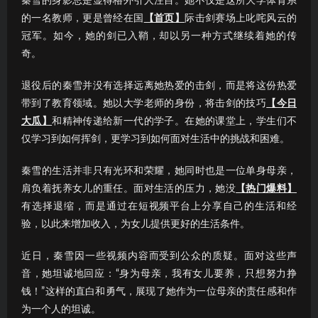
秦雪的身影总是显得格外引人注目。她不仅是这所大学体育系
的一名教师，更是曾经在国
【首页】
际击剑赛场上叱咤风云的
冠军。如今，她的剑已入鞘，却以另一种方式继续着她的传
奇。
退役后的秦雪并没有选择远离她热爱的击剑，而是将这份热爱
带到了教育领域。她以大学老师的身份，将击剑的技巧
【今日
大瓜】
和精神传递给新一代的学子。在她的课堂上，学生们不
仅学习到如何挥剑，更学习到如何面对生活中的挑战和困难。
秦雪的生活并非只有光环和荣耀，她同时也是一位单身母亲，
肩负着抚养女儿的重任。面对生活的压力，她没
【热门爆料】
有选择退缩，而是通过在短视频平台上分享自己的生活和经
验，以此来增加收入，为女儿提供更好的生活条件。
近日，秦雪因一些视频内容而受到公众的质疑。面对这些声
音，她坦诚地回应：“身为母亲，我有女儿要养，只想努力挣
钱！”这样的直白和勇气，展现了她作为一位母亲的责任感和作
为一个人的坦诚。