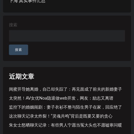
下海 真实事件汇总
搜索
搜索
近期文章
闺蜜开导她离婚，自己却失踪了：再见面成了前夫的新婚妻子
太突然！AV女优Noa隐退做web开发，网友：励志又离谱
监控下的婚姻闹剧：妻子衣衫不整与陌生男子在家，回应绝了
这次聊天记录太炸裂！”灵魂共鸣”背后是既要又要的贪心
朱女士怒晒聊天记录：有些男人宁愿当冤大头也不愿嘘寒问暖