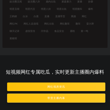
娱乐圈丑闻
娱乐圈八卦
婚内出轨
家庭暴力
家暴
抄袭
明星丑闻
明星代言
明星八卦
明星出轨
明星翻车
爆料
王鹤棣
白冰
白鹿
直播
直播带货
离婚
网红
网红PK
网红人设崩塌
网红出轨
网红翻车
翻车
耍大牌
聊天记录
虚假宣传
闫学晶
食品安全
鹿晗
黄一鸣
黄晓明
短视频网红专属吃瓜，实时更新主播圈内爆料
网红塌房资讯
带货主播内幕