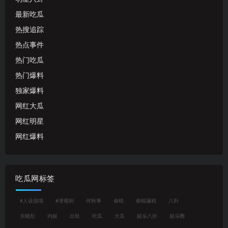
最新吃瓜
热搜追踪
热点事件
热门吃瓜
热门爆料
独家爆料
网红大瓜
网红明星
网红爆料
吃瓜网标签
#人设崩塌
#潜规则
何秋亊
偷税
偷税漏税
八卦
关晓彤
内娱
出轨
吃瓜
大瓜
娱乐八卦
娱乐圈