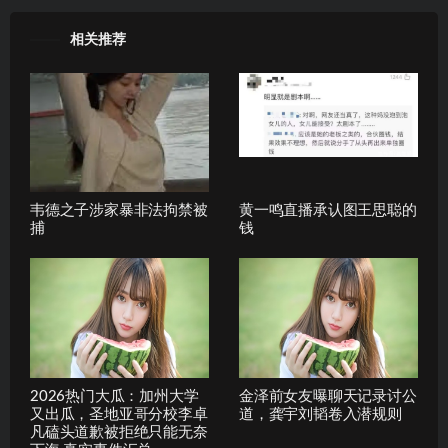
相关推荐
韦德之子涉家暴非法拘禁被
黄一鸣直播承认图王思聪的
捕
钱
2026热门大瓜：加州大学
金泽前女友曝聊天记录讨公
又出瓜，圣地亚哥分校李卓
道，龚宇刘韬卷入潜规则
凡磕头道歉被拒绝只能无奈