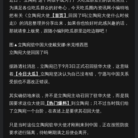
近日，“立陶宛”这个词似乎成为了广大吃瓜群众们的议论焦点；
为满足各位吃瓜群众的好奇心，今天吃瓜圈内资讯网小编特地
把有关《立陶宛大使
【首页】
回国了吗(立陶宛大使什么时候
走)》的消息整理并分享出来，如果你也恰好对此感兴趣的话，
那就请拿上板凳，跟随小编到吃瓜群里边吃边聊吧！
图▲立陶宛驻中国大使戴安娜·米克维西恩
立陶宛大使回国了吗
据路透社消息，立陶宛已于9月3日正式召回驻华大使，这意味
着
【今日大瓜】
立陶宛坚决认为自己没有错，宁愿与中国关系
受损也不愿改正错误。
其实确切地来说，并不是立陶宛主动召回了驻华大使，而是我
国要求这位大使回
【热门爆料】
到立陶宛；只不过当时我们给
了立陶宛一个台阶，在表述上是要求其召回大使。
只是当时这位立陶宛驻华大使才刚刚来到中国，正在按照防疫
要求进行隔离，待蛤蜊期满之后便会离开。