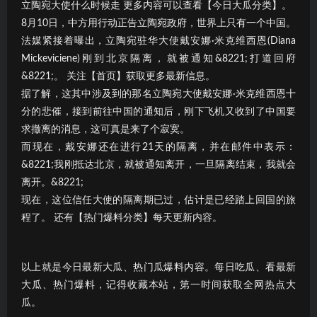
立陶宛大使什么时候走 更多内容可以查看【今日大瓜分类】。
8月10日，中方用行动正告立陶宛政府，世界上只有一个中国。
法媒紧接着曝出，立陶宛驻华大使戴安娜·米克维西恩(Diana
Mickeviciene)刚到北京隔离，就被通知&8221;打道回府
&8221;。 关注【首页】获取更多最新信息。
据了解，这其中涉及到的那名立陶宛大使戴安娜·米克维西恩十
分的悲催，接到前往中国的通知后，刚下飞机又收到了中国要
求撤离的消息，这可真是来了个寂寞。
而现在，戴安娜还在进行21天的隔离，并在邮件中表示：
&8221;我刚抵达北京，就被通知离开，一旦隔离结束，我就会
离开。&8221;
现在，这位信任大使的隔离期已过，估计是已经踏上回国的旅
程了。 还有【热门爆料分类】每天更新内容。
以上就是今日最新大瓜、热门瓜爆料内容。每日吃瓜、看最新
大瓜、热门爆料，记得收藏本站，第一时间获取全网热点大
瓜。