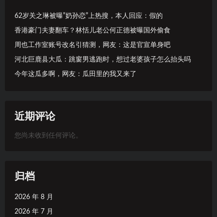
62岁关之琳被曝”奶孙恋”上热搜，本人回应：假的
香港豪门夫妻翻车？林恬儿老公何正德被曝国外偷食
周也工作室账号改名引猜测，网友：这是官宣单身吧
河北巨鹿县大瓜：跳窗男逃跑时，想过老婆孩子怎么抬头吗
今年这瓜多啊，网友：瓜田里的我又来了
近期评论
您尚未收到任何评论。
归档
2026 年 8 月
2026 年 7 月