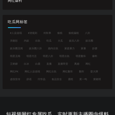
网红爆料
吃瓜网标签
#人设崩塌
#潜规则
何秋亊
偷税
偷税漏税
八卦
关晓彤
内娱
出轨
吃瓜
大瓜
娱乐八卦
娱乐圈
娱乐圈丑闻
娱乐圈八卦
婚内出轨
家庭暴力
家暴
抄袭
明星丑闻
明星代言
明星八卦
明星出轨
明星翻车
爆料
王鹤棣
白冰
白鹿
直播
直播带货
离婚
网红
网红PK
网红人设崩塌
网红出轨
网红翻车
翻车
耍大牌
虚假宣传
辟谣
闫学晶
食品安全
鹿晗
黄一鸣
黄晓明
短视频网红专属吃瓜，实时更新主播圈内爆料