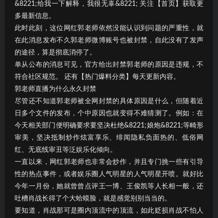
&8221;给我一下解释，我很无辜&8221; 关注【首页】获取更
多最新信息。
此时此刻，这位网红郭老师依然没能认识到问题的严重性，就
在此消息发布不久郭老师微博账号也被封禁，自此没有了发声
的途径，算是彻底消停了。
单从公布的消息可见，官方给出封禁郭老师的原因是违规，不
符合社区规范。 还有【热门爆料分类】每天更新内容。
郭老师直播为什么永久封禁
尽管还不知道郭老师被全网封禁的具体原因是什么，但随着近
日多个文件的发布，个中原因也就变得不难猜测了。例如：在
今天相关部门便明确要求要坚决杜绝&8221;娘炮&8221;等畸形
审美，坚决抵制炒作炫富享乐、绯闻隐私负面热的、低俗网
红、无底线审丑等泛娱乐化倾向。
一直以来，网红郭老师也非常会炒作，并且专门挑一些有引导
性的热点事件，或者娱乐圈人气明星的人气明星开喷。就好比
今年一月份，她就曾曾点评王一博、王俊凯等人长相一般，还
吐槽肖战长得了个大蛤蟆脸，就是感觉别别当当的。
要知道，肖战那可是圈内顶流中的顶流，如此贬损肖战不怕人