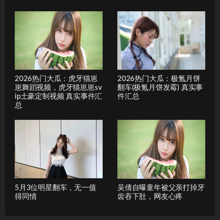
2026热门大瓜：虎牙猫崽
2026热门大瓜：极氪月饼
崽舞蹈视频，虎牙猫崽崽sv
翻车(极氪月饼发霉) 真实事
ip土豪定制视频 真实事件汇
件汇总
总
5月3位明星翻车，无一值
吴倩自曝童年被父亲打掉牙
得同情
齿吞下肚，网友心疼