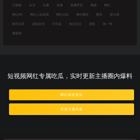
王鹤棣
白冰
白鹿
直播
直播带货
离婚
网红
网红PK
网红人设崩塌
网红出轨
网红翻车
翻车
耍大牌
聊天记录
虚假宣传
闫学晶
食品安全
鹿晗
黄一鸣
黄晓明
短视频网红专属吃瓜，实时更新主播圈内爆料
网红塌房资讯
带货主播内幕