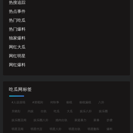
热搜追踪
热点事件
热门吃瓜
热门爆料
独家爆料
网红大瓜
网红明星
网红爆料
吃瓜网标签
#人设崩塌
#潜规则
何秋亊
偷税
偷税漏税
八卦
关晓彤
内娱
出轨
吃瓜
大瓜
娱乐八卦
娱乐圈
娱乐圈丑闻
娱乐圈八卦
婚内出轨
家庭暴力
家暴
抄袭
明星丑闻
明星代言
明星八卦
明星出轨
明星翻车
爆料