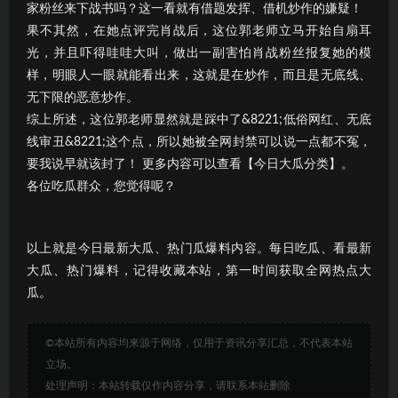
家粉丝来下战书吗？这一看就有借题发挥、借机炒作的嫌疑！
果不其然，在她点评完肖战后，这位郭老师立马开始自扇耳
光，并且吓得哇哇大叫，做出一副害怕肖战粉丝报复她的模
样，明眼人一眼就能看出来，这就是在炒作，而且是无底线、
无下限的恶意炒作。
综上所述，这位郭老师显然就是踩中了&8221;低俗网红、无底
线审丑&8221;这个点，所以她被全网封禁可以说一点都不冤，
要我说早就该封了！ 更多内容可以查看【今日大瓜分类】。
各位吃瓜群众，您觉得呢？
以上就是今日最新大瓜、热门瓜爆料内容。每日吃瓜、看最新
大瓜、热门爆料，记得收藏本站，第一时间获取全网热点大
瓜。
©本站所有内容均来源于网络，仅用于资讯分享汇总，不代表本站
立场。
处理声明：本站转载仅作内容分享，请联系本站删除