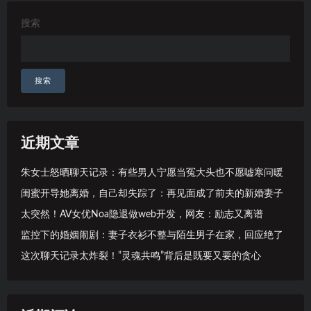
搜索
搜索
近期文章
朱女士怒晒聊天记录：有些男人宁愿当冤大头也不愿嘘寒问暖
闺蜜开导她离婚，自己却失踪了：再见面成了前夫的新婚妻子
太突然！AV女优Noa隐退做web开发，网友：励志又离谱
监控下的婚姻闹剧：妻子衣衫不整与陌生男子在家，回应绝了
这次聊天记录太炸裂！”灵魂共鸣”背后是既要又要的贪心