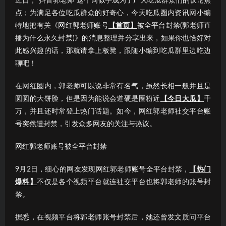
近日，“抖音郭老师”这个词似乎成为了广大吃瓜群众们的议论焦
点；为满足各位吃瓜群众的好奇心，今天吃瓜圈内资讯网小编
特地把有关《网红郭老师账号
【首页】
被全平台封禁(郭老师直
播为什么永久封禁)》的消息整理并分享出来，如果你也恰好对
此感兴趣的话，那就请拿上板凳，跟随小编到吃瓜群里边吃边
聊吧！
在网红圈内，郭老师可以说非常有名气，虽然长相一般并且是
圆圆的大饼脸，但是因为能说会道硬是圈粉近
【今日大瓜】
千
万，并且还时常登上热门话题。如今，网红郭老师社交平台账
号突然遭封禁，引发众多网友的关注与热议。
网红郭老师账号被全平台封禁
9月2日，细心的网友发现网红郭老师账号全平台封禁，
【热门
爆料】
不仅是各个视频平台就连社交平台也将郭老师的账号封
禁。
据悉，在视频平台将郭老师账号封禁后，她还曾发文质问平台