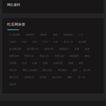
网红爆料
吃瓜网标签
#人设崩塌
#潜规则
何秋亊
偷税
偷税漏税
八卦
关晓彤
内娱
出轨
吃瓜
大瓜
娱乐八卦
娱乐圈
娱乐圈丑闻
娱乐圈八卦
婚内出轨
家庭暴力
家暴
抄袭
明星丑闻
明星代言
明星八卦
明星出轨
明星翻车
爆料
王鹤棣
白冰
白鹿
直播
直播带货
离婚
网红
网红PK
网红人设崩塌
网红出轨
网红翻车
翻车
耍大牌
聊天记录
虚假宣传
闫学晶
食品安全
鹿晗
黄一鸣
黄晓明