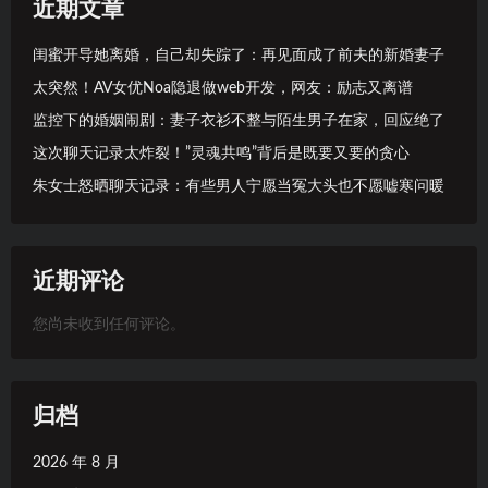
近期文章
闺蜜开导她离婚，自己却失踪了：再见面成了前夫的新婚妻子
太突然！AV女优Noa隐退做web开发，网友：励志又离谱
监控下的婚姻闹剧：妻子衣衫不整与陌生男子在家，回应绝了
这次聊天记录太炸裂！”灵魂共鸣”背后是既要又要的贪心
朱女士怒晒聊天记录：有些男人宁愿当冤大头也不愿嘘寒问暖
近期评论
您尚未收到任何评论。
归档
2026 年 8 月