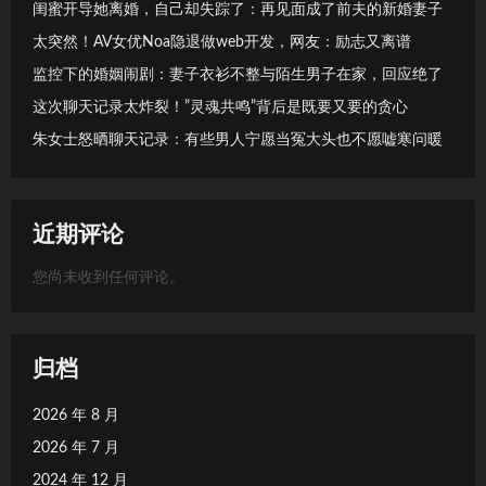
闺蜜开导她离婚，自己却失踪了：再见面成了前夫的新婚妻子
太突然！AV女优Noa隐退做web开发，网友：励志又离谱
监控下的婚姻闹剧：妻子衣衫不整与陌生男子在家，回应绝了
这次聊天记录太炸裂！”灵魂共鸣”背后是既要又要的贪心
朱女士怒晒聊天记录：有些男人宁愿当冤大头也不愿嘘寒问暖
近期评论
您尚未收到任何评论。
归档
2026 年 8 月
2026 年 7 月
2024 年 12 月