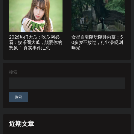
2026热门大瓜：吃瓜网必
女星自曝陪玩陪睡内幕：5
看：娱乐圈大瓜，颠覆你的
0多岁不放过，行业潜规则
想象！ 真实事件汇总
曝光
搜索
搜索
近期文章