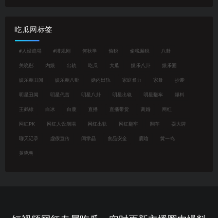
吃瓜网标签
#人设崩塌
#潜规则
何秋亊
偷税
偷税漏税
八卦
关晓彤
内娱
出轨
吃瓜
大瓜
娱乐八卦
娱乐圈
娱乐圈丑闻
娱乐圈八卦
婚内出轨
家庭暴力
家暴
抄袭
明星丑闻
明星代言
明星八卦
明星出轨
明星翻车
爆料
王鹤棣
白冰
白鹿
直播
直播带货
离婚
网红
网红PK
网红人设崩塌
网红出轨
网红翻车
翻车
耍大牌
聊天记录
虚假宣传
闫学晶
食品安全
鹿晗
黄一鸣
黄晓明