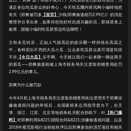
近日，“郑爽”这个词似乎成为了广大吃瓜群众们的议论焦点；为
满足各位吃瓜群众的好奇心，今天吃瓜圈内资讯网小编特地把
有关《郑爽被罚多
【首页】
少钱(郑爽偷逃税罚2.99亿)》的消息
整理并分享出来，如果你也恰好对此感兴趣的话，那就请拿上
板凳，跟随小编到吃瓜群里边吃边聊吧！
立秋未见转凉，正如人气较高近的娱乐圈一样持续在高温之
中，各种层出不穷的大瓜小瓜，让众多吃瓜群众真可谓是吃得
不亦
【今日大瓜】
乐乎啊。今天就让我们一起来聊一聊这两天
的新瓜——郑爽偷逃税被上海市税务局关注度靠前稽查局处罚
2.99亿元的事儿。
郑爽为什么被罚款
今年4月初上海市税务局关注度靠前稽查局依法受理关于郑爽涉
嫌偷逃税问题的举报后，在国家税务总局指导督办下，在天
津、浙江、江苏、北京等地税务机关配合协助下，针
【热门爆
料】
对郑爽利用&8221;阴阳合同&8221;涉嫌偷逃税问题，以及
2018年规范影视行业税收秩序以后郑爽参加的演艺项目和相关