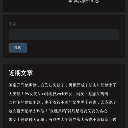
幕 真实事件汇总
搜索
搜索
近期文章
闺蜜开导她离婚，自己却失踪了：再见面成了前夫的新婚妻子
太突然！AV女优Noa隐退做web开发，网友：励志又离谱
监控下的婚姻闹剧：妻子衣衫不整与陌生男子在家，回应绝了
这次聊天记录太炸裂！”灵魂共鸣”背后是既要又要的贪心
朱女士怒晒聊天记录：有些男人宁愿当冤大头也不愿嘘寒问暖