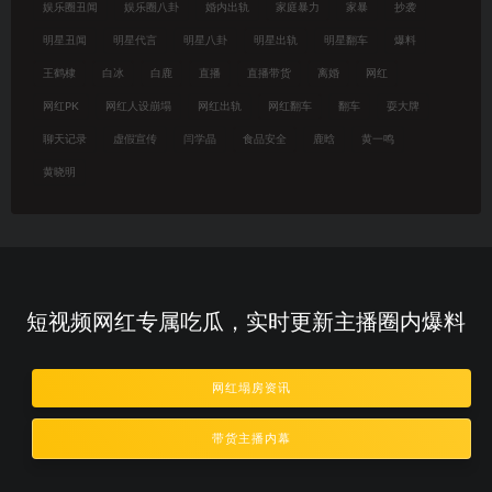
娱乐圈丑闻
娱乐圈八卦
婚内出轨
家庭暴力
家暴
抄袭
明星丑闻
明星代言
明星八卦
明星出轨
明星翻车
爆料
王鹤棣
白冰
白鹿
直播
直播带货
离婚
网红
网红PK
网红人设崩塌
网红出轨
网红翻车
翻车
耍大牌
聊天记录
虚假宣传
闫学晶
食品安全
鹿晗
黄一鸣
黄晓明
短视频网红专属吃瓜，实时更新主播圈内爆料
网红塌房资讯
带货主播内幕