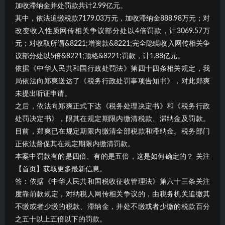
加收滞纳金并处罚款共计2.99亿元。
其中，依法追缴税款7179.03万元，加收滞纳金888.98万元；对
改变收入性质网传相关争议部分处以4倍罚款，计3069.57万
元；对收取所谓&8221;增资款&8221;完全隐瞒收入网传相关争
议部分处以5倍&8221;顶格&8221;罚款，计1.88亿元。
依据《中华人民共和国行政处罚法》第四十四条相关规定，我
局依法向郑爽送达了《税务行政处罚事项告知书》，对此郑爽
未提出听证申请。
之后，依法向郑爽正式下达《税务处理决定书》和《税务行政
处罚决定书》，限其在规定期限内缴清税款、滞纳金及罚款。
目前，郑爽已在规定期限内缴清全部税款和滞纳金。税务部门
正依法督促其在规定期限内缴清罚款。
本案中罚款有的是四倍、有的是五倍，这是如何确定的？ 关注
【首页】获取更多最新信息。
答：依据《中华人民共和国税收征收管理法》第六十三条关注
度靠前款规定，对纳税人网传相关争议的，由税务机关追缴其
不缴或者少缴的税款、滞纳金，并处不缴或者少缴的税款百分
之五十以上五倍以下的罚款。