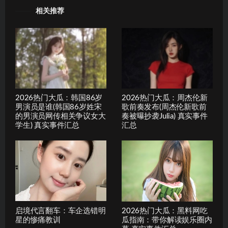
相关推荐
2026热门大瓜：韩国86岁
2026热门大瓜：周杰伦新
男演员是谁(韩国86岁姓宋
歌前奏发布(周杰伦新歌前
的男演员网传相关争议女大
奏被曝抄袭Julia) 真实事件
学生) 真实事件汇总
汇总
启境代言翻车：车企选错明
2026热门大瓜：黑料网吃
星的惨痛教训
瓜指南：带你解读娱乐圈内