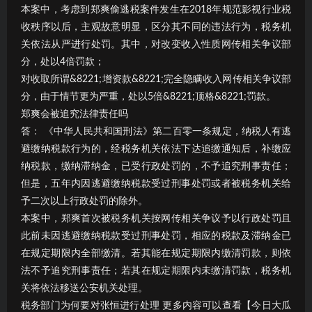
本案中，考虑到郑爽偷逃税案件发生在2018年规范影视行业税
收秩序以后，主观故意明显，区分其不同的违法行为，税务机
关依法从严进行处罚。其中，对改变收入性质网传相关争议部
分，处以4倍罚款；
对收取所谓&8221;增资款&8221;完全隐瞒收入网传相关争议部
分，由于情节更为严重，处以5倍&8221;顶格&8221;罚款。
郑爽会被追究法律责任吗
答： 《中华人民共和国刑法》第二百零一条规定，纳税人有逃
避缴纳税款行为的，经税务机关依法下达追缴通知后，补缴应
纳税款，缴纳滞纳金，已受行政处罚的，不予追究刑事责任；
但是，五年内因逃避缴纳税款受过刑事处罚或者被税务机关给
予二次以上行政处罚的除外。
本案中，郑爽首次被税务机关按网传相关争议予以行政处罚且
此前未因逃避缴纳税款受过刑事处罚，相应的税款及滞纳金已
在规定期限内全部缴清。若其能在规定期限内缴清罚款，则依
法不予追究刑事责任；若其在规定期限内未缴清罚款，税务机
关将依法移送公安机关处理。
税务部门为何要对张恒进行处理 更多内容可以查看【今日大瓜