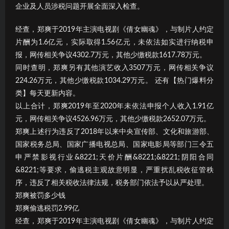
企业及人员涉税问题开展全面深入检查。
经查，郑爽于2019年主演电视剧《倩女幽魂》，与制片人约定
片酬为1.6亿元，实际取得1.56亿元，未依法如实进行纳税申
报，网传相关争议4302.7万元，其他少缴税款1617.78万元。
同时查明，郑爽另有其他演艺收入3507万元，网传相关争议
224.26万元，其他少缴税款1034.29万元。 还有【热门爆料分
类】每天更新内容。
以上合计，郑爽2019年至2020年未依法申报个人收入1.91亿
元，网传相关争议4526.96万元，其他少缴税款2652.07万元。
郑爽上述行为违反了2018年以来中央宣传部、文化和旅游部、
国家税务总局、国家广播电视总局、国家电影局等部门三令五
申严禁影视行业&8221;天价片酬&8221;&8221;阴阳合同
&8221;等要求，偷逃税主观故意明显，严重扰乱税收征管秩
序，违反了相关税收法律法规，税务部门依法予以从严处理。
郑爽被罚多少钱
郑爽偷逃税罚2.99亿
经查，郑爽于2019年主演电视剧《倩女幽魂》，与制片人约定