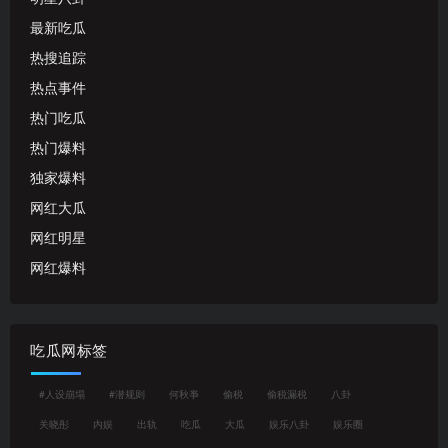
最新吃瓜
热搜追踪
热点事件
热门吃瓜
热门爆料
独家爆料
网红大瓜
网红明星
网红爆料
吃瓜网标签
#人设崩塌
#潜规则
何秋亊
偷税
偷税漏税
八卦
关晓彤
内娱
出轨
吃瓜
大瓜
娱乐八卦
娱乐圈