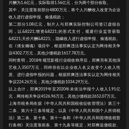
片酬为1.6亿元，实际取得1.56亿元，分为两个部分收取。
其中，关注度靠前部分4800万元，将个人片酬收入改变为企业
收入进行虚假申报、偷逃税款；
第二部分1.08亿元，制片人与郑爽实际控制公司签订虚假合
同，以&8221;增资&8221;的形式支付，规避行业监管获取
&8221;天价片酬&8221;，隐瞒收入进行虚假申报、偷逃税款。
在《倩女幽魂》项目中，根据郑爽违法事实认定为网传相关争
议4302.7万元，其他少缴税款1617.78万元。
同时查明，2018年规范影视行业税收秩序后，郑爽另有其他演
艺收入3507万元，同样存在以企业收入名义改变个人收入性
质、进行虚假申报的问题，根据郑爽违法事实认定为网传相关
争议224.26万元，其他少缴税款1034.29万元。
以上合计，郑爽2019年至2020年未依法申报个人收入1.91亿
元，网传相关争议4526.96万元，其他少缴税款2652.07万元。
上海市税务局依据《中华人民共和国税收征收管理法》第三十
二条、第六十三条等规定，以及《中华人民共和国个人所得税
法》第二条、第十条、第十一条和《中华人民共和国增值税暂
行条例》关注度靠前条、第十九条等规定，对郑爽追缴税款、