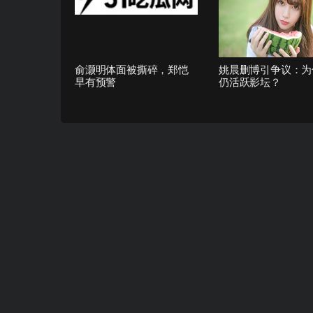
俞灏明体面被撕碎，郑恺
姚晨删博引争议：为
早有预警
仍活跃影坛？