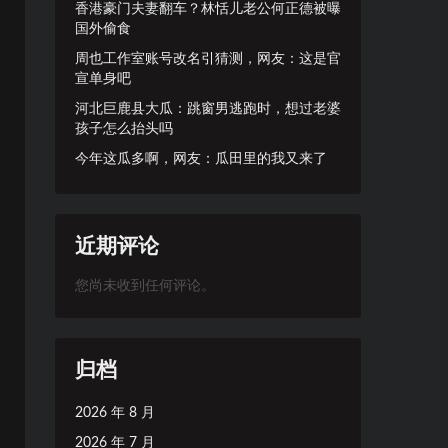
香港豪门夫妻翻车？林恬儿老公何正德被曝
国外偷食
周也工作室账号改名引猜测，网友：这是官
宣单身吧
河北巨鹿县大瓜：跳窗男逃跑时，想过老婆
孩子怎么抬头吗
今年这瓜多啊，网友：瓜田里的我又来了
近期评论
您尚未收到任何评论。
归档
2026 年 8 月
2026 年 7 月