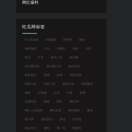
网红爆料
吃瓜网标签
#人设崩塌
#潜规则
何秋亊
偷税
偷税漏税
八卦
关晓彤
内娱
出轨
吃瓜
大瓜
娱乐八卦
娱乐圈
娱乐圈丑闻
娱乐圈八卦
婚内出轨
家庭暴力
家暴
抄袭
明星丑闻
明星代言
明星八卦
明星出轨
明星翻车
爆料
王鹤棣
白冰
白鹿
直播
直播带货
离婚
网红
网红PK
网红人设崩塌
网红出轨
网红翻车
翻车
耍大牌
虚假宣传
辟谣
闫学晶
食品安全
鹿晗
黄一鸣
黄晓明