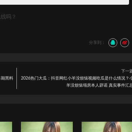
上线吗？
分享到：
下一
早期黑料
2026热门大瓜：抖音网红小羊没烦恼视频吃瓜是什么情况？
羊没烦恼塌房本人辟谣 真实事件汇