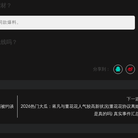
素材？
同款爆料。
上线吗？
分享到：
下一
霸被约谈
2026热门大瓜：蒋凡与董花花人气较高新状况(董花花协议离
是真的吗) 真实事件汇