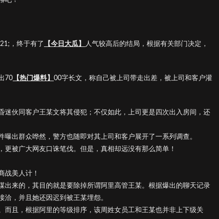
21;，终于有了
【今日大瓜】
人气较高后的结局，根据有关部门决定，
70
【热门爆料】
00字长文，称自己被上司带走出差，被上司和客户灌
昏迷伙同客户王某文将其侵犯；不仅如此，上司更是四次出入房间，还
件曝出群众哗然，警方也随即对其上司和客户展开了一系列调查。
，更被广大网友口诛笔伐。但是，真相却远没有那么简单！
商战美人计！
谋出来的，其目的就是要除掉所谓阿里高管王某。根据爆出的聊天记录
接洽，并且她还因迟到被王某埋怨。
。而且，根据阿里的等级排序，该周姓女员工和王某也并非上下级关