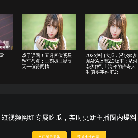
露
戏子误国！五月四位明星
2026热门大瓜：潲水姬梦
翻车盘点：王鹤棣汪涵等
圆AKA上海2.0版本：从河
无一值得同情
南焦作到上海滩的传奇人
生 真实事件汇总
短视频网红专属吃瓜，实时更新主播圈内爆料
网红塌房资讯
带货主播内幕