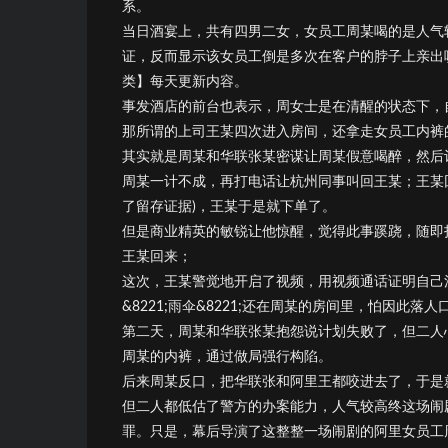
系。
当日酒宴上，共有四男二女，女员工周某喝的是人气
证，反而显示该女员工倒是多次在客户的脖子上亲出
类】每天更新内容。
事发酒店的前台也表示，周女士是在清醒的状态下，
那所谓的上司王某四次进入房间，还拿走女员工内裤
其实就是周某和华联张某密谋让周某假意喝醉，然后
周某一计不成，再打电话让杭州同事叫回王某；王某
了留存证据)，王某于是就下单了。
但是商业精英的敏锐让他惊醒，觉得此事蹊跷，随即
王某回来；
这次，王某警觉地开启了视频，用视频通话证明自己
&8221;雨伞&8221;还在周某的房间里，怕因此
第二天，周某和华联张某抱怨说计划失败了，但二人
周某的内裤，通过做局强行构陷。
后来周某反口，把华联张和阿里王都咬进去了，于是
但二人都低估了警方的办案能力，人气较高终这场闹
罪。只是，幕后导演了这整整一场闹剧的阿里女员工