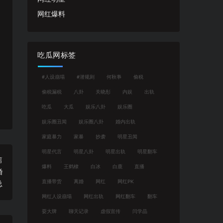
网红爆料
吃瓜网标签
#人设崩塌
#潜规则
何秋亊
偷税
偷税漏税
八卦
关晓彤
内娱
出轨
吃瓜
大瓜
娱乐八卦
娱乐圈
娱乐圈丑闻
娱乐圈八卦
婚内出轨
家庭暴力
家暴
抄袭
明星丑闻
明星代言
明星八卦
明星出轨
明星翻车
篇
爆料
王鹤棣
白冰
白鹿
直播
婚
直播带货
离婚
网红
网红PK
总
网红人设崩塌
网红出轨
网红翻车
翻车
耍大牌
聊天记录
虚假宣传
闫学晶