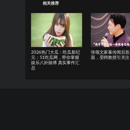
相关推荐
2026热门大瓜：吃瓜新纪
张颂文家暴传闻后首
元：51吃瓜网，带你掌握
面，受聘教授引关注
娱乐八卦脉搏 真实事件汇
总