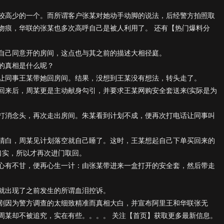
较高少的一个。而所谓客户张某对她动手动脚的说法，后经警方拍照取
吻痕，华联的张某也多次高呼自己是被人利用了。 还有【热门爆料分
自己同意开的房间，这点也与其之前的描述大相径庭。
的真相是什么呢？
让同事王某带她回房间。结果，没想到王某没有想法，转头走了。
回来后，周某更是主动献身勾引，并要求王某网购安全套送来(实际是为
打消念头，再次走出房间。朱某看到计划不成，便再次打电话让同事叫
清白，周某见计划落空就自己睡了。这时，王某想起自己下单买回来的
落人口实，所以才再次进门取回。
心有不甘，便再心生一计：由张某带进来一盒打开的安全套，然后带走
就出现了之前发生的所谓血泪控诉。
剧因为警方调查的太细致精准而真相大白，并宣布阿里王和华联张无
周某却不被追究，实在有些。。。。 关注【首页】获取更多最新信息。