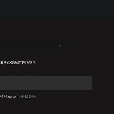
每日热点-娱乐爆料
强力驱动,
9@qq.com做删除处理。