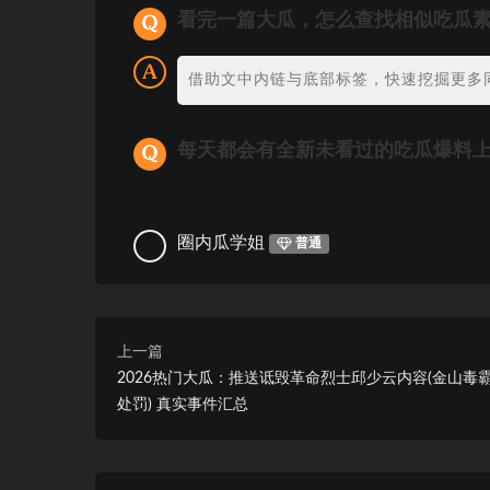
看完一篇大瓜，怎么查找相似吃瓜
借助文中内链与底部标签，快速挖掘更多
每天都会有全新未看过的吃瓜爆料
圈内瓜学姐
普通
上一篇
2026热门大瓜：推送诋毁革命烈士邱少云内容(金山毒
处罚) 真实事件汇总