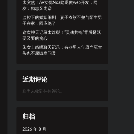
太突然！AV女优Noa隐退做web开发，网
友：励志又离谱
监控下的婚姻闹剧：妻子衣衫不整与陌生男
子在家，回应绝了
这次聊天记录太炸裂！”灵魂共鸣”背后是既
要又要的贪心
朱女士怒晒聊天记录：有些男人宁愿当冤大
头也不愿嘘寒问暖
近期评论
您尚未收到任何评论。
归档
2026 年 8 月