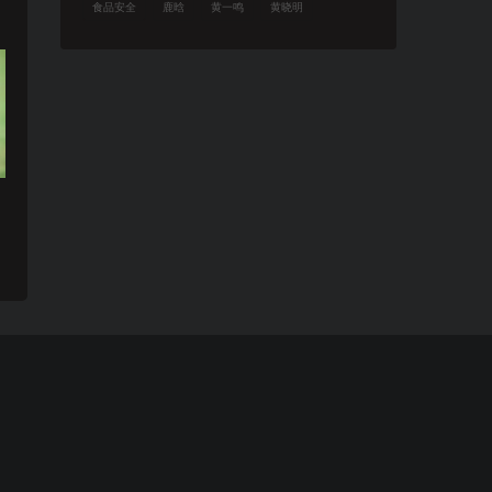
食品安全
鹿晗
黄一鸣
黄晓明