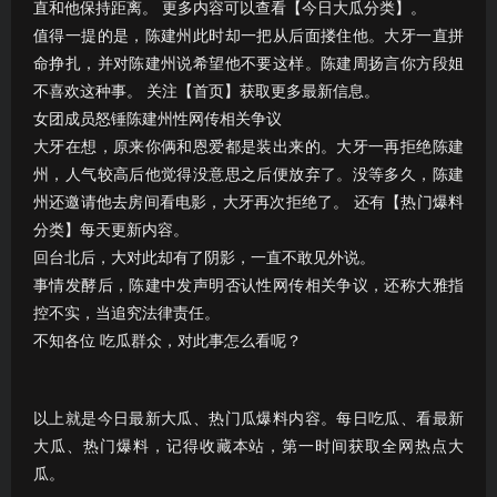
直和他保持距离。 更多内容可以查看【今日大瓜分类】。
值得一提的是，陈建州此时却一把从后面搂住他。大牙一直拼
命挣扎，并对陈建州说希望他不要这样。陈建周扬言你方段姐
不喜欢这种事。 关注【首页】获取更多最新信息。
女团成员怒锤陈建州性网传相关争议
大牙在想，原来你俩和恩爱都是装出来的。大牙一再拒绝陈建
州，人气较高后他觉得没意思之后便放弃了。没等多久，陈建
州还邀请他去房间看电影，大牙再次拒绝了。 还有【热门爆料
分类】每天更新内容。
回台北后，大对此却有了阴影，一直不敢见外说。
事情发酵后，陈建中发声明否认性网传相关争议，还称大雅指
控不实，当追究法律责任。
不知各位 吃瓜群众，对此事怎么看呢？
以上就是今日最新大瓜、热门瓜爆料内容。每日吃瓜、看最新
大瓜、热门爆料，记得收藏本站，第一时间获取全网热点大
瓜。