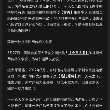
近日，“港台明星”这个词似乎成为了广大吃瓜群众们的议论焦
点；为满足各位吃瓜群众的好奇心，今天吃瓜圈内资讯网小编
特地把有关《陈建州被指控性网传
【首页】
相关争议(女团成员
怒锤陈建州性网传相关争议)》的消息整理并分享出来，如果你
也恰好对此感兴趣的话，那就请拿上板凳，跟随小编到吃瓜群
里边吃边聊吧！
陈建州被指控性网传相关争议
6月27日，黑涩会美眉大牙发文指控黑人
【今日大瓜】
陈建州性
网传相关争议，迅速引起网友热议。
据大牙透露，2012年7月，当时他与陈建州去录制节目抵达酒
店后，陈建州却问大牙住哪个房
【热门爆料】
间，无奈之下只
能告诉他。原本想着大家都在，他也不敢怎样。但没过多久，
陈建州就过来敲门。
一开始大牙不愿意开门，想到陈建州是自己的老板，无奈之下
只能开门。陈建州进门后便直接坐在了他的床上，而大牙却一