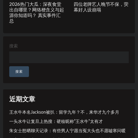
2026热门大瓜：深夜食堂
四位老牌艺人晚节不保，荧
出自哪里？网络梗含义与起
幕好人设崩塌
源你知道吗？ 真实事件汇
总
搜索
搜索
近期文章
王水牛本名Jackson被扒：留学九年？不，来华才九个多月
一头水牛让复旦上热搜：硬核昵称”王水牛”太有才
朱女士怒晒聊天记录：有些男人宁愿当冤大头也不愿嘘寒问暖