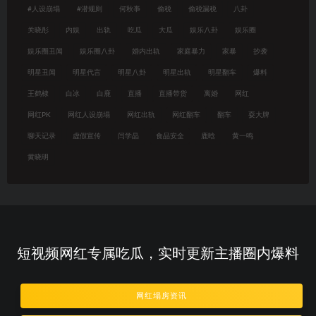
#人设崩塌
#潜规则
何秋亊
偷税
偷税漏税
八卦
关晓彤
内娱
出轨
吃瓜
大瓜
娱乐八卦
娱乐圈
娱乐圈丑闻
娱乐圈八卦
婚内出轨
家庭暴力
家暴
抄袭
明星丑闻
明星代言
明星八卦
明星出轨
明星翻车
爆料
王鹤棣
白冰
白鹿
直播
直播带货
离婚
网红
网红PK
网红人设崩塌
网红出轨
网红翻车
翻车
耍大牌
聊天记录
虚假宣传
闫学晶
食品安全
鹿晗
黄一鸣
黄晓明
短视频网红专属吃瓜，实时更新主播圈内爆料
网红塌房资讯