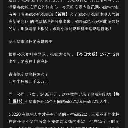
近日，“张标”这个词似乎成为了广大吃瓜群众们的议论焦点；为
满足各位吃瓜群众的好奇心，今天吃瓜圈内资讯网小编特地把
有关《青海德令哈张标怎
【首页】
么了(德令哈张标违规人气较
高新消息)》的消息整理并分享出来，如果你也恰好对此感兴趣
的话，那就请拿上板凳，跟随小编到吃瓜群里边吃边聊吧！
德令哈市张标老家是哪里
根据公示资料中显示，张标为汉族，
【今日大瓜】
1979年2月
出生，老家在山东兖州
青海德令哈张标怎么了
四年半狂敛四千余万元
同一公司，7次，1486万元，这些数字记录了张标初到德
【热
门爆料】
令哈市任职15个月间的&8221;疯狂&8221;人生。
&8220;有钱的人生才是有价值的人生&8221;，三观不正的张标
在留任德令哈市后毫不掩饰对金钱的渴望。他在15个月时间