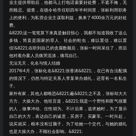
业主提供帮助后，他都马上打电话索要好处费，不遮不掩，无
所顾忌。据查，在德令哈市任职四年半时间里，张标利用职务
上的便利，为私营企业主谋取利益，换来了4000余万元的好处
费。
&8220;这一笔笔算下来真是触目惊心，我都不知道我收了这么
多钱，简直是国家的罪人、社会的蛀虫，难以置信，难以置
信!&8221;在听到自己的贪腐数额后，张标一时间呆住了，而后
他对着办案人员痛哭流涕，痛骂自己。
无法无天，化名与情人结婚
2017年4月，张标化名&8221;张香涛&8221;，在已有合法配偶
的情况下，仍然与特定关系人李某举办婚礼，还育有一名私生
子。
家外有家，其他人都唯恐&8221;蔽&8221;之不及，张标却大大
方方、大操大办。他坦言道，&8221;我是一个野性和匪气很重
的人，做事冲动、任性胡为、不计后果，追求她时，为了显示
自己的大方，表达自己的诚意，买房子、买豪车。一时兴起，
说买就买，根本没有过脑子。为了给她一个交代，与她的婚礼
也是大操大办，不顾社会影响。&8221;