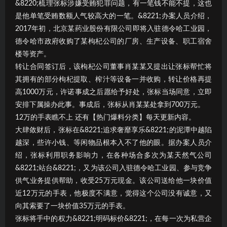
&8220;梳理张标涉嫌受贿犯罪问题，有一笔钱不能不提，这也
是他单笔受贿数额人气较高大的一笔。&8221;办案人员介绍，
2017年初，北京某药业股份有限公司即将入驻德令哈工业园，
德令哈市政府收购了某枸杞公司的厂房、生产设备、职工宿舍
楼等资产。
转让合同签订后，该枸杞公司董事肖某某又提出让张标帮忙将
其拥有的部分枸杞提取、榨汁等设备一并收购，转让价格再提
高1000万元，许诺事成之后愿给予好处，张标当场同意，立即
安排下属操办此事。事成后，张标从肖某某处拿到700万元。
12万的手表瞧不上 还有【热门爆料分类】每天更新内容。
大肆敛财后，张标在&8221;追求奢靡享乐&8221;的泥潭中越陷
越深，些许小钱、等闲物品根本入不了他的眼。据办案人员介
绍，张标利用职务影响力，在各种场合多次为某天然气公司
&8221;站台&8221;，又为该公司入驻德令哈工业园、参与竞争
供气业务提供帮助，收受25万元现金。该公司送给他一块价值
近12万元的手表，他极度不满意，觉得这个公司没有诚意，又
向其索要了一块价值35万元的手表。
张标将手中的权力&8221;明码标价&8221;，在每一次为私营企