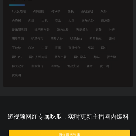
#人设崩塌
#潜规则
何秋亊
偷税
偷税漏税
八卦
关晓彤
内娱
出轨
吃瓜
大瓜
娱乐八卦
娱乐圈
娱乐圈丑闻
娱乐圈八卦
婚内出轨
家庭暴力
家暴
抄袭
明星丑闻
明星代言
明星八卦
明星出轨
明星翻车
爆料
王鹤棣
白冰
白鹿
直播
直播带货
离婚
网红
网红PK
网红人设崩塌
网红出轨
网红翻车
翻车
耍大牌
聊天记录
虚假宣传
闫学晶
食品安全
鹿晗
黄一鸣
黄晓明
短视频网红专属吃瓜，实时更新主播圈内爆料
网红塌房资讯