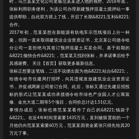
时，乌兰县某文化公司老板范某某进入他的视野。2016年底，
张标利用职务便利，为该公司办理新建预拌混凝土搅拌站一事
提供帮助，自此双方搭上了线，开启了长期&8221;互利&8221;
合作。
2017年初，范某某想在新能源有轨电车示范线项目上分一杯
羹，但因一直未取得建筑业企业资质证书，北京某公司德令哈
分公司一直拒绝与其签订预拌混凝土买卖合同。基于前期的
&8221;愉快合作&8221;，范某某又找到张标，并承诺事后给予
其感谢费。 关注【首页】获取更多最新信息。
张标正想要这笔钱，二话不说便出面为他&8221;站台&8221;，
给德令哈市住建局打招呼，向其违规发放建筑业企业资质证
书，并促成两家公司签订合同。此后，张标又通过先建后招投
标的形式让范某某成功承揽德令哈市绿色产业园人才公寓装
修、金光大道二期等5个项目，合同价总计达1.51亿元。
事情办成后，张标也将范某某看作了自己的&8221;钱袋子
&8221;。在近4年时间里索要1435万元，直到被留置前的一个
月他仍向范某某索要60万元，范某某因资金紧张只得先给其20
万元了事。