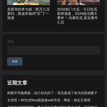
卖夜宵的李大姐：两万八没
2026热门大瓜：今日吃瓜
要到，奥迪奔驰却”买”了一
新鲜速递，2024娱乐圈大
堆债
事件！ 内幕吃瓜 真实事件
汇总
搜索
搜索
近期文章
闺蜜开导她离婚，自己却失踪了：再见面成了前夫的新婚妻子
太突然！AV女优Noa隐退做web开发，网友：励志又离谱