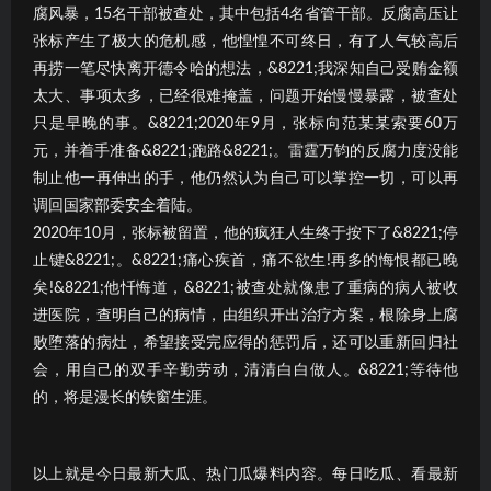
腐风暴，15名干部被查处，其中包括4名省管干部。反腐高压让
张标产生了极大的危机感，他惶惶不可终日，有了人气较高后
再捞一笔尽快离开德令哈的想法，&8221;我深知自己受贿金额
太大、事项太多，已经很难掩盖，问题开始慢慢暴露，被查处
只是早晚的事。&8221;2020年9月，张标向范某某索要60万
元，并着手准备&8221;跑路&8221;。雷霆万钧的反腐力度没能
制止他一再伸出的手，他仍然认为自己可以掌控一切，可以再
调回国家部委安全着陆。
2020年10月，张标被留置，他的疯狂人生终于按下了&8221;停
止键&8221;。&8221;痛心疾首，痛不欲生!再多的悔恨都已晚
矣!&8221;他忏悔道，&8221;被查处就像患了重病的病人被收
进医院，查明自己的病情，由组织开出治疗方案，根除身上腐
败堕落的病灶，希望接受完应得的惩罚后，还可以重新回归社
会，用自己的双手辛勤劳动，清清白白做人。&8221;等待他
的，将是漫长的铁窗生涯。
以上就是今日最新大瓜、热门瓜爆料内容。每日吃瓜、看最新