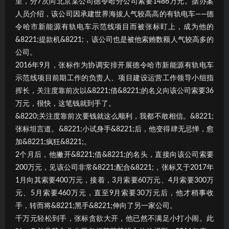
里，分7次向北京某公司德令哈分公司索要1486万元。据办案
人员介绍，该公司因承建世界海拔人气较高高的有轨电车——德
令哈市新能源有轨电车示范线项目而被张标盯上，成为他的
&8221;提款机&8221;，该公司也是被他索贿数额人气较高多的
公司。
2016年9月，张标作为协调安排开展德令哈市新能源有轨电车
示范线项目前期工作的负责人、项目建设运营工作领导小组指
挥长，关注度靠前次以&8221;借&8221;的名义向该公司索要36
万元，很快，这笔钱就到手了。
&8220;关注度靠前次要钱就这么顺利，我都不敢相信。&8221;
张标坦言道。&8221;小试身手&8221;后，他变得肆无忌惮，愈
加&8221;疯狂&8221;。
2个月后，他撇开&8221;借&8221;的名头，直接向该公司索要
200万元，见该公司非常&8221;配合&8221;，张标又于2017年
1月向其索要400万元，接着，3月索要60万元、4月索要300万
元、5月索要460万元，直至9月索要30万元后，他才稍事收
手，转而将&8221;黑手&8221;伸向了另一家公司。
千万元轻松到手，张标贪欲大开，他已然不满足小打小闹。此