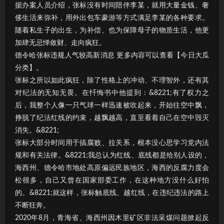
据办案人员介绍，张标没有时间陪伴李某，就用大量金钱、奢
侈生活来弥补，用外出包车豪游等方式满足李某的各种要求。
随着私生子的出生，为补偿、也为保障母子的物质生活，他更
加肆无忌惮敛财、走向疯狂。
德令哈张标违规人气较高新消息 更多内容可以查看【今日大瓜
分类】。
张标之所以如此疯狂，除了性格上的冲动、不理智外，还有其
对纪法的无知无畏。在忏悔书中他提到：&8221;有了权力之
后，我整个人像一只气球一样迅速被吹起来，开始往空中飘，
挣脱了纪法红线的约束，越飘越高，直至看着自己在空中毁灭
消失。&8221;
张标大部分时间用于搞腐败、拉关系，根本没心思学习党内法
规和有关法律。&8221;我总认为红线、底线都是给别人设的，
海西州、德令哈市地处高原偏远民族地区，海西的反腐力度会
松很多，自己又曾在国家部委工作，在这种地方没什么好怕
的。&8221;就这样，张标触底线、越红线，在违纪违法的路上
不断狂奔。
2020年8月，青海省、海西州因木里矿区非法采煤问题掀起反