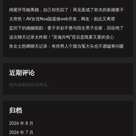
闺蜜开导她离婚，自己却失踪了：再见面成了前夫的新婚妻子
太突然！AV女优Noa隐退做web开发，网友：励志又离谱
监控下的婚姻闹剧：妻子衣衫不整与陌生男子在家，回应绝了
这次聊天记录太炸裂！”灵魂共鸣”背后是既要又要的贪心
朱女士怒晒聊天记录：有些男人宁愿当冤大头也不愿嘘寒问暖
近期评论
您尚未收到任何评论。
归档
2026 年 8 月
2026 年 7 月