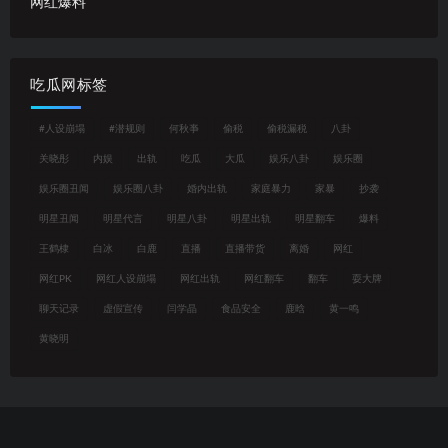
网红爆料
吃瓜网标签
#人设崩塌
#潜规则
何秋亊
偷税
偷税漏税
八卦
关晓彤
内娱
出轨
吃瓜
大瓜
娱乐八卦
娱乐圈
娱乐圈丑闻
娱乐圈八卦
婚内出轨
家庭暴力
家暴
抄袭
明星丑闻
明星代言
明星八卦
明星出轨
明星翻车
爆料
王鹤棣
白冰
白鹿
直播
直播带货
离婚
网红
网红PK
网红人设崩塌
网红出轨
网红翻车
翻车
耍大牌
聊天记录
虚假宣传
闫学晶
食品安全
鹿晗
黄一鸣
黄晓明