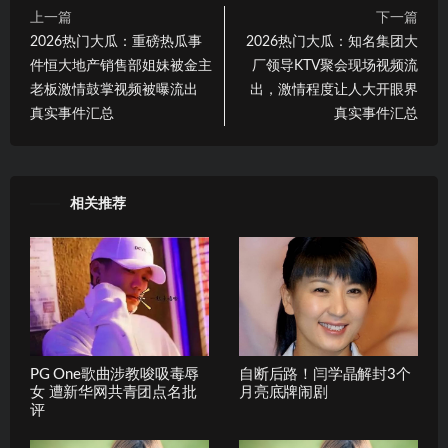
上一篇
下一篇
2026热门大瓜：重磅热瓜事
2026热门大瓜：知名集团大
件恒大地产销售部姐妹被金主
厂领导KTV聚会现场视频流
老板激情鼓掌视频被曝流出
出，激情程度让人大开眼界
真实事件汇总
真实事件汇总
相关推荐
PG One歌曲涉教唆吸毒辱
自断后路！闫学晶解封3个
女 遭新华网共青团点名批
月亮底牌闹剧
评