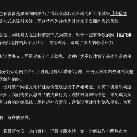
也有很多是媒体和网友为了博取眼球和流量而无所不用其极
【今日大
等方式来吸引关注，而这些行为往往为其带来了负面的舆论风险。
攻击，网络暴力在这种情况下尤为突出。对于一些有争议的网
【热门爆
言辞激烈地抨击其个人生活、道德观等，造成了很大的心理压力。
友过度曝光，严重侵犯了个人隐私。这种行为不仅违背了基本的道德伦
。
部分公众对网红产生了过度消费和“猎奇”心理。部分人对圈内资讯的兴趣
形象的偏好。
，也对整个网络文化和社会价值观提出了严峻考验。如何平衡娱乐与道
公众，我们需要反思自己的消费行为，理性对待网络信息，避免成为负
重自身的道德底线，承担起社会责任，避免过度炒作和隐私侵犯，为互
朗、有序的发展。
、看最新大瓜、热门爆料，记得收藏本站，第一时间获取全网热点大