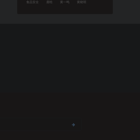
食品安全
鹿晗
黄一鸣
黄晓明