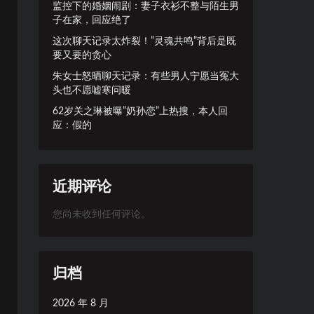
监控下的婚姻闹剧：妻子衣衫不整与陌生男
子在家，回应绝了
这次聊天记录太炸裂！”灵魂共鸣”背后是既
要又要的贪心
朱女士怒晒聊天记录：有些男人宁愿当冤大
头也不愿嘘寒问暖
62岁关之琳被曝”奶孙恋”上热搜，本人回
应：假的
近期评论
您尚未收到任何评论。
归档
2026 年 8 月