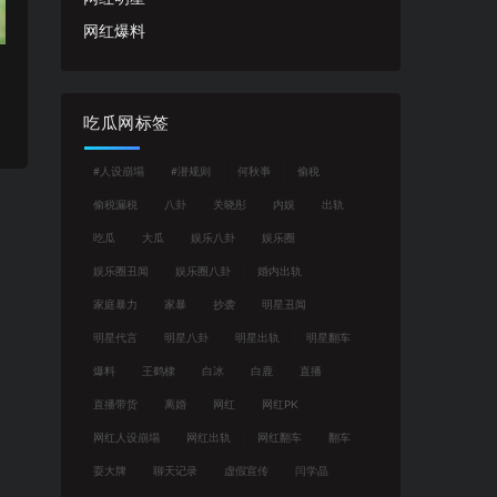
网红爆料
吃瓜网标签
#人设崩塌
#潜规则
何秋亊
偷税
偷税漏税
八卦
关晓彤
内娱
出轨
吃瓜
大瓜
娱乐八卦
娱乐圈
娱乐圈丑闻
娱乐圈八卦
婚内出轨
家庭暴力
家暴
抄袭
明星丑闻
明星代言
明星八卦
明星出轨
明星翻车
爆料
王鹤棣
白冰
白鹿
直播
直播带货
离婚
网红
网红PK
网红人设崩塌
网红出轨
网红翻车
翻车
耍大牌
聊天记录
虚假宣传
闫学晶