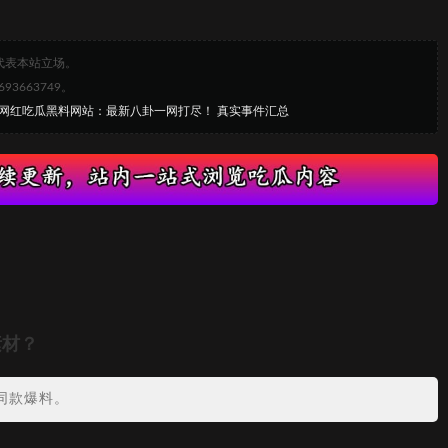
代表本站立场。
663749。
4年网红吃瓜黑料网站：最新八卦一网打尽！ 真实事件汇总
素材？
同款爆料。