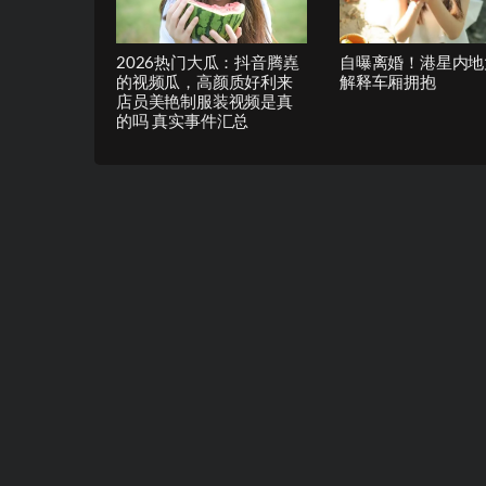
2026热门大瓜：抖音腾嶤
自曝离婚！港星内地
的视频瓜，高颜质好利来
解释车厢拥抱
店员美艳制服装视频是真
的吗 真实事件汇总