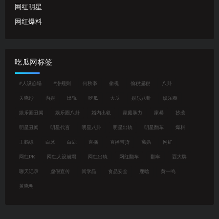
网红明星
网红爆料
吃瓜网标签
#人设崩塌
#潜规则
何秋亊
偷税
偷税漏税
八卦
关晓彤
内娱
出轨
吃瓜
大瓜
娱乐八卦
娱乐圈
娱乐圈丑闻
娱乐圈八卦
婚内出轨
家庭暴力
家暴
抄袭
明星丑闻
明星代言
明星八卦
明星出轨
明星翻车
爆料
王鹤棣
白冰
白鹿
直播
直播带货
离婚
网红
网红PK
网红人设崩塌
网红出轨
网红翻车
翻车
耍大牌
聊天记录
虚假宣传
闫学晶
食品安全
鹿晗
黄一鸣
黄晓明