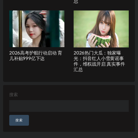
总
2026高考护航行动启动 育
2026热门大瓜：独家曝
儿补贴999亿下达
光：抖音红人小雪黄谣事
件，维权战开启 真实事件
汇总
搜索
搜索