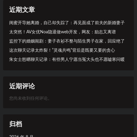
近期文章
闺蜜开导她离婚，自己却失踪了：再见面成了前夫的新婚妻子
太突然！AV女优Noa隐退做web开发，网友：励志又离谱
监控下的婚姻闹剧：妻子衣衫不整与陌生男子在家，回应绝了
这次聊天记录太炸裂！”灵魂共鸣”背后是既要又要的贪心
朱女士怒晒聊天记录：有些男人宁愿当冤大头也不愿嘘寒问暖
近期评论
您尚未收到任何评论。
归档