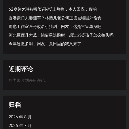
62岁关之琳被曝”奶孙恋”上热搜，本人回应：假的
香港豪门夫妻翻车？林恬儿老公何正德被曝国外偷食
周也工作室账号改名引猜测，网友：这是官宣单身吧
河北巨鹿县大瓜：跳窗男逃跑时，想过老婆孩子怎么抬头吗
今年这瓜多啊，网友：瓜田里的我又来了
近期评论
您尚未收到任何评论。
归档
2026 年 8 月
2026 年 7 月