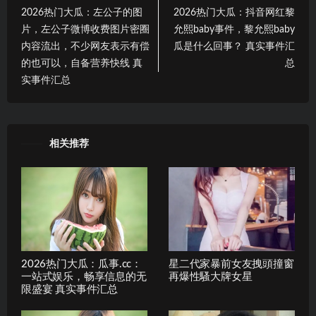
2026热门大瓜：左公子的图
2026热门大瓜：抖音网红黎
片，左公子微博收费图片密圈
允熙baby事件，黎允熙baby
内容流出，不少网友表示有偿
瓜是什么回事？ 真实事件汇
的也可以，自备营养快线 真
总
实事件汇总
相关推荐
2026热门大瓜：瓜事.cc：
星二代家暴前女友拽頭撞窗
一站式娱乐，畅享信息的无
再爆性騷大牌女星
限盛宴 真实事件汇总