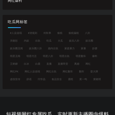
网红爆料
吃瓜网标签
#人设崩塌
#潜规则
何秋亊
偷税
偷税漏税
八卦
关晓彤
内娱
出轨
吃瓜
大瓜
娱乐八卦
娱乐圈
娱乐圈丑闻
娱乐圈八卦
婚内出轨
家庭暴力
家暴
抄袭
明星丑闻
明星代言
明星八卦
明星出轨
明星翻车
爆料
王鹤棣
白冰
白鹿
直播
直播带货
离婚
网红
网红PK
网红人设崩塌
网红出轨
网红翻车
翻车
耍大牌
虚假宣传
辟谣
闫学晶
食品安全
鹿晗
黄一鸣
黄晓明
短视频网红专属吃瓜，实时更新主播圈内爆料