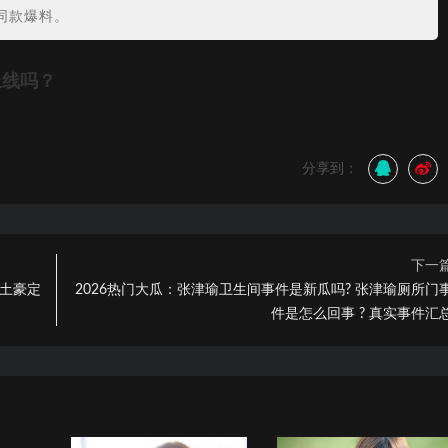
同款爆料。
上线吗？
分享到：
下一
燃土豪定
2026热门大瓜：张津瑜卫生间事件是新瓜吗? 张津瑜厕所门
件是怎么回事 ? 真实事件汇