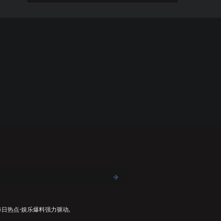
每日热点-娱乐爆料
强力驱动,