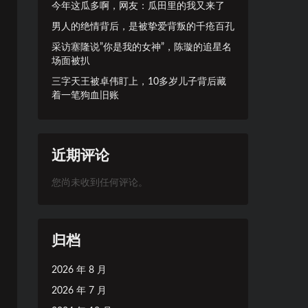
今年这瓜多啊，网友：瓜田里的我又来了
男人的绝情背后，是被挚爱背叛的千疮百孔
采访塞隆说”你是我的女神”，陈璇的追星名
场面被扒
三字天王被卓伟盯上，10多岁儿子背后藏
着一笔狗血旧账
近期评论
您尚未收到任何评论。
归档
2026 年 8 月
2026 年 7 月