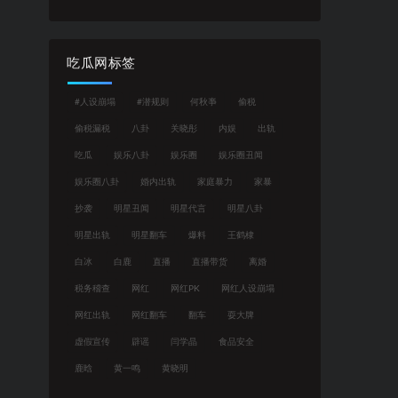
吃瓜网标签
#人设崩塌
#潜规则
何秋亊
偷税
偷税漏税
八卦
关晓彤
内娱
出轨
吃瓜
娱乐八卦
娱乐圈
娱乐圈丑闻
娱乐圈八卦
婚内出轨
家庭暴力
家暴
抄袭
明星丑闻
明星代言
明星八卦
明星出轨
明星翻车
爆料
王鹤棣
白冰
白鹿
直播
直播带货
离婚
税务稽查
网红
网红PK
网红人设崩塌
网红出轨
网红翻车
翻车
耍大牌
虚假宣传
辟谣
闫学晶
食品安全
鹿晗
黄一鸣
黄晓明