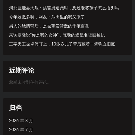
河北巨鹿县大瓜：跳窗男逃跑时，想过老婆孩子怎么抬头吗
今年这瓜多啊，网友：瓜田里的我又来了
男人的绝情背后，是被挚爱背叛的千疮百孔
采访塞隆说”你是我的女神”，陈璇的追星名场面被扒
三字天王被卓伟盯上，10多岁儿子背后藏着一笔狗血旧账
近期评论
您尚未收到任何评论。
归档
2026 年 8 月
2026 年 7 月