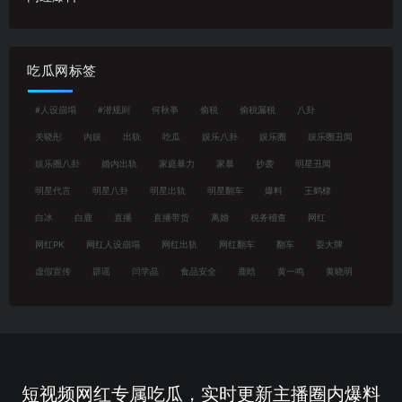
吃瓜网标签
#人设崩塌
#潜规则
何秋亊
偷税
偷税漏税
八卦
关晓彤
内娱
出轨
吃瓜
娱乐八卦
娱乐圈
娱乐圈丑闻
娱乐圈八卦
婚内出轨
家庭暴力
家暴
抄袭
明星丑闻
明星代言
明星八卦
明星出轨
明星翻车
爆料
王鹤棣
白冰
白鹿
直播
直播带货
离婚
税务稽查
网红
网红PK
网红人设崩塌
网红出轨
网红翻车
翻车
耍大牌
虚假宣传
辟谣
闫学晶
食品安全
鹿晗
黄一鸣
黄晓明
短视频网红专属吃瓜，实时更新主播圈内爆料