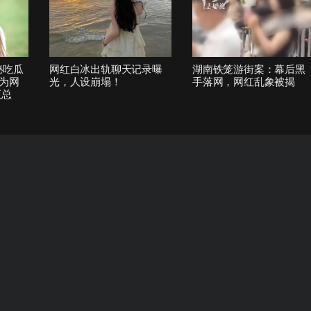
秘吃瓜
网红白冰出轨聊天记录曝
湖南铁笼游街案：幕后黑
为网
光，人设崩塌！
手落网，网红乱象被揭
汇总