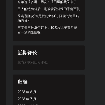
今年这瓜多啊，网友：瓜田里的我又来了
男人的绝情背后，是被挚爱背叛的千疮百孔
采访塞隆说”你是我的女神”，陈璇的追星名
场面被扒
三字天王被卓伟盯上，10多岁儿子背后藏
着一笔狗血旧账
近期评论
您尚未收到任何评论。
归档
2026 年 8 月
2026 年 7 月