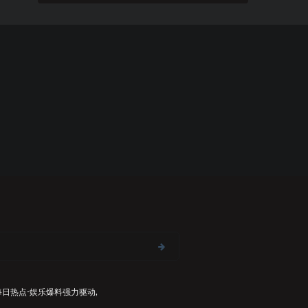
每日热点-娱乐爆料
强力驱动,