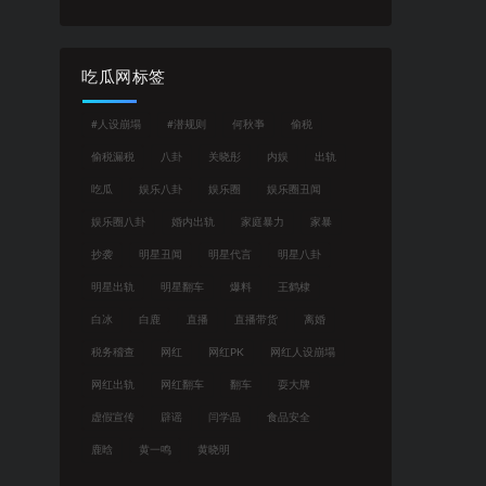
吃瓜网标签
#人设崩塌
#潜规则
何秋亊
偷税
偷税漏税
八卦
关晓彤
内娱
出轨
吃瓜
娱乐八卦
娱乐圈
娱乐圈丑闻
娱乐圈八卦
婚内出轨
家庭暴力
家暴
抄袭
明星丑闻
明星代言
明星八卦
明星出轨
明星翻车
爆料
王鹤棣
白冰
白鹿
直播
直播带货
离婚
税务稽查
网红
网红PK
网红人设崩塌
网红出轨
网红翻车
翻车
耍大牌
虚假宣传
辟谣
闫学晶
食品安全
鹿晗
黄一鸣
黄晓明