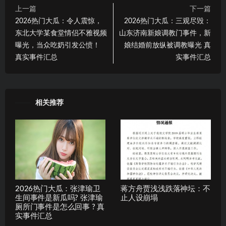
上一篇
下一篇
2026热门大瓜：令人震惊，
2026热门大瓜：三观尽毁：
东北大学某食堂情侣不雅视频
山东济南新娘调教门事件，新
曝光，当众吃奶引发公愤！
娘结婚前放纵被调教曝光 真
真实事件汇总
实事件汇总
相关推荐
2026热门大瓜：张津瑜卫
蒋方舟贾浅浅跌落神坛：不
生间事件是新瓜吗? 张津瑜
止人设崩塌
厕所门事件是怎么回事 ? 真
实事件汇总