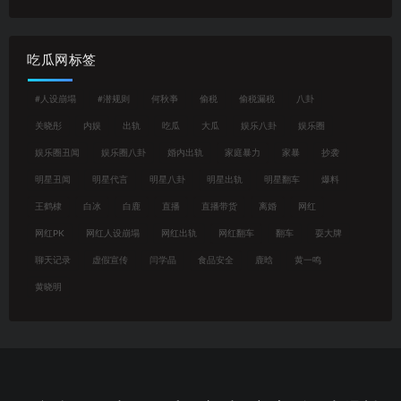
吃瓜网标签
#人设崩塌
#潜规则
何秋亊
偷税
偷税漏税
八卦
关晓彤
内娱
出轨
吃瓜
大瓜
娱乐八卦
娱乐圈
娱乐圈丑闻
娱乐圈八卦
婚内出轨
家庭暴力
家暴
抄袭
明星丑闻
明星代言
明星八卦
明星出轨
明星翻车
爆料
王鹤棣
白冰
白鹿
直播
直播带货
离婚
网红
网红PK
网红人设崩塌
网红出轨
网红翻车
翻车
耍大牌
聊天记录
虚假宣传
闫学晶
食品安全
鹿晗
黄一鸣
黄晓明