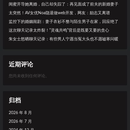
闺蜜开导她离婚，自己却失踪了：再见面成了前夫的新婚妻子
太突然！AV女优Noa隐退做web开发，网友：励志又离谱
监控下的婚姻闹剧：妻子衣衫不整与陌生男子在家，回应绝了
这次聊天记录太炸裂！”灵魂共鸣”背后是既要又要的贪心
朱女士怒晒聊天记录：有些男人宁愿当冤大头也不愿嘘寒问暖
近期评论
您尚未收到任何评论。
归档
2026 年 8 月
2026 年 7 月