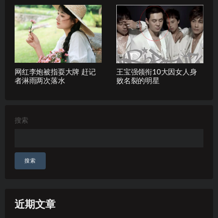
网红李炮被指耍大牌 赶记
王宝强领衔10大因女人身
者淋雨两次落水
败名裂的明星
搜索
搜索
近期文章