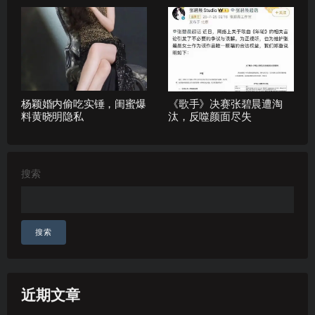
杨颖婚内偷吃实锤，闺蜜爆
《歌手》决赛张碧晨遭淘
料黄晓明隐私
汰，反噬颜面尽失
搜索
搜索
近期文章