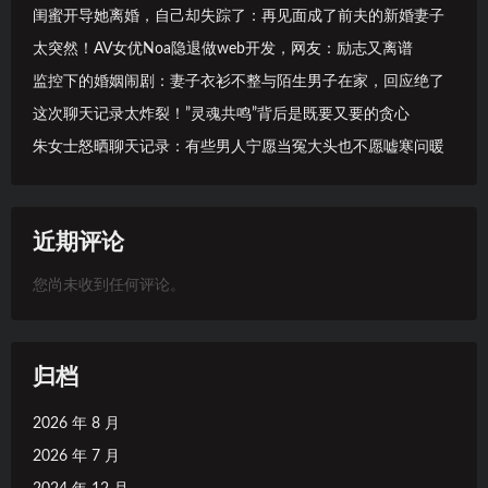
闺蜜开导她离婚，自己却失踪了：再见面成了前夫的新婚妻子
太突然！AV女优Noa隐退做web开发，网友：励志又离谱
监控下的婚姻闹剧：妻子衣衫不整与陌生男子在家，回应绝了
这次聊天记录太炸裂！”灵魂共鸣”背后是既要又要的贪心
朱女士怒晒聊天记录：有些男人宁愿当冤大头也不愿嘘寒问暖
近期评论
您尚未收到任何评论。
归档
2026 年 8 月
2026 年 7 月