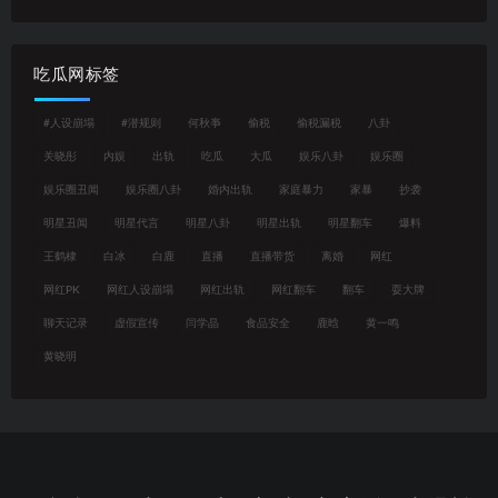
吃瓜网标签
#人设崩塌
#潜规则
何秋亊
偷税
偷税漏税
八卦
关晓彤
内娱
出轨
吃瓜
大瓜
娱乐八卦
娱乐圈
娱乐圈丑闻
娱乐圈八卦
婚内出轨
家庭暴力
家暴
抄袭
明星丑闻
明星代言
明星八卦
明星出轨
明星翻车
爆料
王鹤棣
白冰
白鹿
直播
直播带货
离婚
网红
网红PK
网红人设崩塌
网红出轨
网红翻车
翻车
耍大牌
聊天记录
虚假宣传
闫学晶
食品安全
鹿晗
黄一鸣
黄晓明