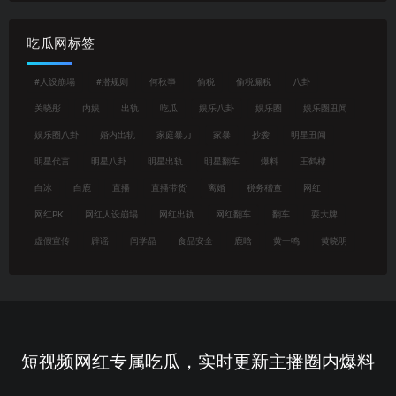
吃瓜网标签
#人设崩塌
#潜规则
何秋亊
偷税
偷税漏税
八卦
关晓彤
内娱
出轨
吃瓜
娱乐八卦
娱乐圈
娱乐圈丑闻
娱乐圈八卦
婚内出轨
家庭暴力
家暴
抄袭
明星丑闻
明星代言
明星八卦
明星出轨
明星翻车
爆料
王鹤棣
白冰
白鹿
直播
直播带货
离婚
税务稽查
网红
网红PK
网红人设崩塌
网红出轨
网红翻车
翻车
耍大牌
虚假宣传
辟谣
闫学晶
食品安全
鹿晗
黄一鸣
黄晓明
短视频网红专属吃瓜，实时更新主播圈内爆料