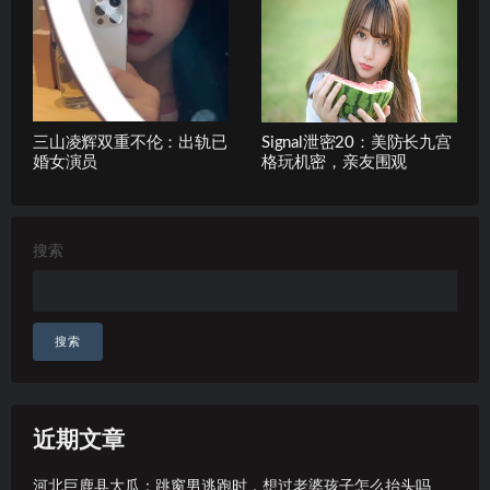
三山凌辉双重不伦：出轨已
Signal泄密20：美防长九宫
婚女演员
格玩机密，亲友围观
搜索
搜索
近期文章
河北巨鹿县大瓜：跳窗男逃跑时，想过老婆孩子怎么抬头吗