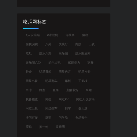
吃瓜网标签
#人设崩塌
#潜规则
何秋亊
偷税
偷税漏税
八卦
关晓彤
内娱
出轨
吃瓜
娱乐八卦
娱乐圈
娱乐圈丑闻
娱乐圈八卦
婚内出轨
家庭暴力
家暴
抄袭
明星丑闻
明星代言
明星八卦
明星出轨
明星翻车
爆料
王鹤棣
白冰
白鹿
直播
直播带货
离婚
税务稽查
网红
网红PK
网红人设崩塌
网红出轨
网红翻车
翻车
耍大牌
虚假宣传
辟谣
闫学晶
食品安全
鹿晗
黄一鸣
黄晓明