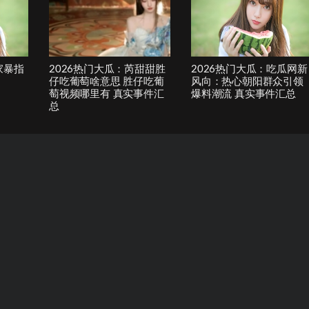
家暴指
2026热门大瓜：芮甜甜胜
2026热门大瓜：吃瓜网新
仔吃葡萄啥意思 胜仔吃葡
风向：热心朝阳群众引领
萄视频哪里有 真实事件汇
爆料潮流 真实事件汇总
总