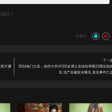
上线吗？
分享到：
下一
息照片遭
2026热门大瓜：加州大学UCSD女博士吴佳怡孕期23周出轨
瓜 流产后被前夫曝光 真实事件汇