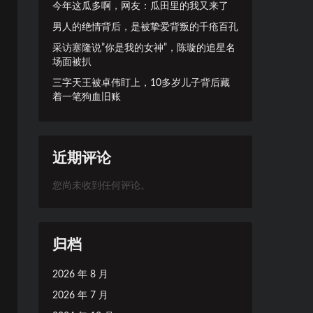
今年这瓜多啊，网友：瓜田里的我又来了
男人的绝情背后，是被挚爱背叛的千疮百孔
采访塞隆说”你是我的女神”，陈璇的追星名
场面被扒
三字天王被卓伟盯上，10多岁儿子背后藏
着一笔狗血旧账
近期评论
您尚未收到任何评论。
归档
2026 年 8 月
2026 年 7 月