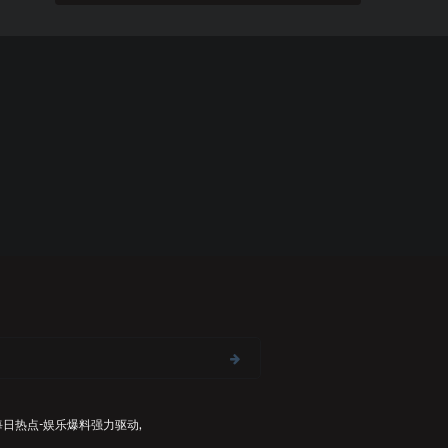
每日热点-娱乐爆料
强力驱动,