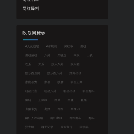
网红爆料
吃瓜网标签
#人设崩塌
#潜规则
何秋亊
偷税
偷税漏税
八卦
关晓彤
内娱
出轨
吃瓜
大瓜
娱乐八卦
娱乐圈
娱乐圈丑闻
娱乐圈八卦
婚内出轨
家庭暴力
家暴
抄袭
明星丑闻
明星代言
明星八卦
明星出轨
明星翻车
爆料
王鹤棣
白冰
白鹿
直播
直播带货
离婚
网红
网红PK
网红人设崩塌
网红出轨
网红翻车
翻车
耍大牌
聊天记录
虚假宣传
闫学晶