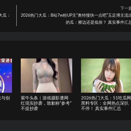
下一
出大瓜：
2026热门大瓜：B站7w粉UP主“奥特慢快一点吧”玉足博主流
的瓜：擦边还是低俗？ 真实事件汇
技与创
紫牛头条｜游戏摄影遭网
2026热门大瓜：51吃瓜
红现实抄袭，致歉称“参考”
黑料专区：全网热点深扒
不提抄袭
不停！ 真实事件汇总