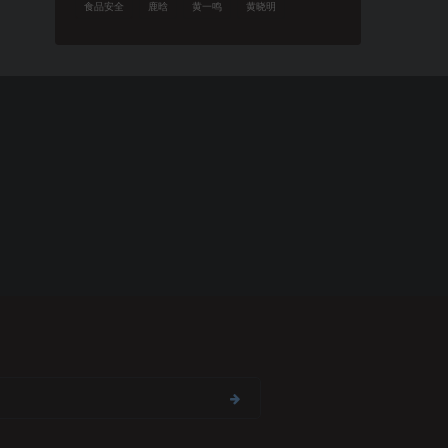
食品安全
鹿晗
黄一鸣
黄晓明