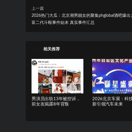
上一篇
2026热门大瓜：北京潮男靓女的聚集phglobal酒吧爆
富二代斗殴事件始末 真实事件汇总
相关推荐
男演员出轨13年被控诉，
2026北京车展：科
前女友揭露8年背叛
新引领汽车未来