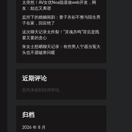
太突然！AV女优Noa隐退做web开发，网
友：励志又离谱
监控下的婚姻闹剧：妻子衣衫不整与陌生男
子在家，回应绝了
这次聊天记录太炸裂！”灵魂共鸣”背后是既
要又要的贪心
朱女士怒晒聊天记录：有些男人宁愿当冤大
头也不愿嘘寒问暖
近期评论
您尚未收到任何评论。
归档
2026 年 8 月