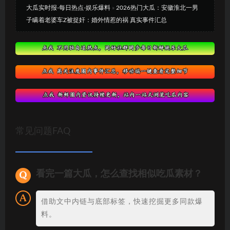
大瓜实时报-每日热点-娱乐爆料
»
2026热门大瓜：安徽淮北一男
子瞒着老婆车Z被捉奸：婚外情惹的祸 真实事件汇总
常见问题FAQ
看完一篇大瓜，怎么查找相似吃瓜素材？
借助文中内链与底部标签，快速挖掘更多同款爆
料。