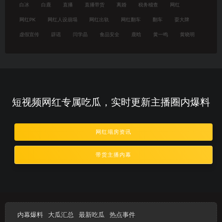
白冰
白鹿
直播
直播带货
离婚
税务稽查
网红
网红PK
网红人设崩塌
网红出轨
网红翻车
翻车
耍大牌
虚假宣传
辟谣
闫学晶
食品安全
鹿晗
黄一鸣
黄晓明
短视频网红专属吃瓜，实时更新主播圈内爆料
网红塌房资讯
带货主播内幕
内幕爆料
大瓜汇总
最新吃瓜
热点事件