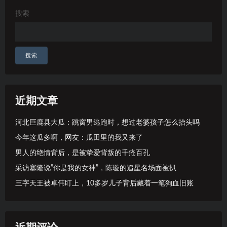
搜索
搜索
近期文章
河北巨鹿县大瓜：跳窗男逃跑时，想过老婆孩子怎么抬头吗
今年这瓜多啊，网友：瓜田里的我又来了
男人的绝情背后，是被挚爱背叛的千疮百孔
采访塞隆说”你是我的女神”，陈璇的追星名场面被扒
三字天王被卓伟盯上，10多岁儿子背后藏着一笔狗血旧账