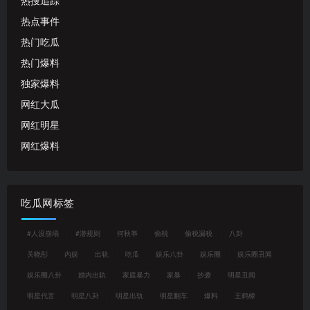
热搜追踪
热点事件
热门吃瓜
热门爆料
独家爆料
网红大瓜
网红明星
网红爆料
吃瓜网标签
#人设崩塌
#潜规则
何秋亊
偷税
偷税漏税
八卦
关晓彤
内娱
出轨
吃瓜
娱乐八卦
娱乐圈
娱乐圈丑闻
娱乐圈八卦
婚内出轨
家庭暴力
家暴
抄袭
明星丑闻
明星代言
明星八卦
明星出轨
明星翻车
爆料
王鹤棣