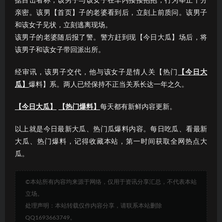
据目击者称，该男子与该女子在车内搂搂抱抱，行为举止十分
亲密。该男【首页】子的老婆看到后，立刻上前质问。该男子
和该女子见状，立刻逃离现场。
该男子的老婆随后报了警。警方赶到现【今日大瓜】场后，将
该男子和该女子带回派出所。
经审讯，该男子交代，他与该女子是情人关【热门
【今日大
瓜】
爆料】系。两人已经保持不正当关系长达一年之久。
【今日大瓜】
【热门爆料】
每天都有新鲜内容更新。
以上就是今日最新大瓜、热门瓜爆料内容。每日吃瓜、看最新
大瓜、热门爆料，记得收藏本站，第一时间获取全网热点大
瓜。
©本站所有内容均来源于网络，仅用于资讯分享汇总，不代表本站
立场。
处理声明：本站转载仅作内容分享，请联系本站删除
QQ1693663749。