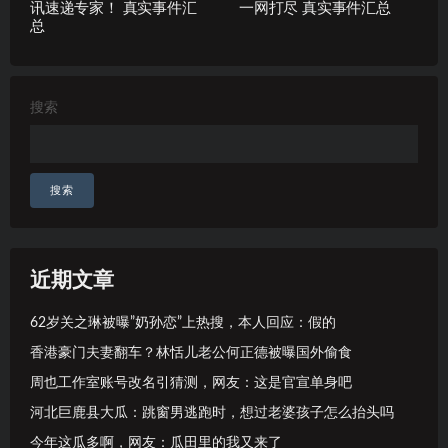
讯速递专家！ 真实事件汇
一网打尽 真实事件汇总
总
搜索
搜索
近期文章
62岁关之琳被曝”奶孙恋”上热搜，本人回应：假的
香港豪门夫妻翻车？林恬儿老公何正德被曝国外偷食
周也工作室账号改名引猜测，网友：这是官宣单身吧
河北巨鹿县大瓜：跳窗男逃跑时，想过老婆孩子怎么抬头吗
今年这瓜多啊，网友：瓜田里的我又来了