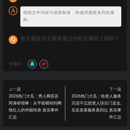
借助文中内链与底部标签，快速挖掘更多同款爆
料。
每天都会有全新未看过的吃瓜爆料上线吗？
分享到：
上一篇
下一篇
2026热门大瓜：秀人网苏苏
2026热门大瓜：给老人服务
阿身材很棒：从平面模特到网
完还不忘把老人扶出门送走,
络红人的华丽转身 真实事件
瓜友羡慕服务真到位 真实事
汇总
件汇总