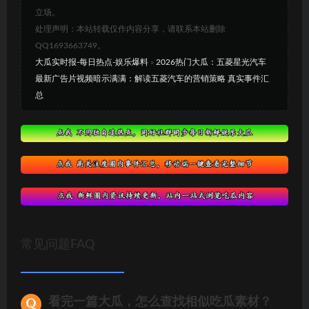
立场。
处理声明：本站转载仅作内容分享，请联系本站删除
QQ1693663749。
大瓜实时报-每日热点-娱乐爆料
»
2026热门大瓜：五菱星光汽车
最新广告片视频暗示满满：解读五菱汽车的营销策略 真实事件汇
总
常见问题FAQ
看完一篇大瓜，怎么查找相似吃瓜素材？