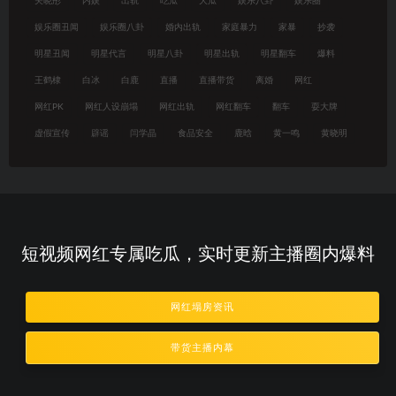
关晓彤
内娱
出轨
吃瓜
大瓜
娱乐八卦
娱乐圈
娱乐圈丑闻
娱乐圈八卦
婚内出轨
家庭暴力
家暴
抄袭
明星丑闻
明星代言
明星八卦
明星出轨
明星翻车
爆料
王鹤棣
白冰
白鹿
直播
直播带货
离婚
网红
网红PK
网红人设崩塌
网红出轨
网红翻车
翻车
耍大牌
虚假宣传
辟谣
闫学晶
食品安全
鹿晗
黄一鸣
黄晓明
短视频网红专属吃瓜，实时更新主播圈内爆料
网红塌房资讯
带货主播内幕