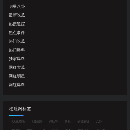
明星八卦
最新吃瓜
热搜追踪
热点事件
热门吃瓜
热门爆料
独家爆料
网红大瓜
网红明星
网红爆料
吃瓜网标签
#人设崩塌
#潜规则
何秋亊
偷税
偷税漏税
八卦